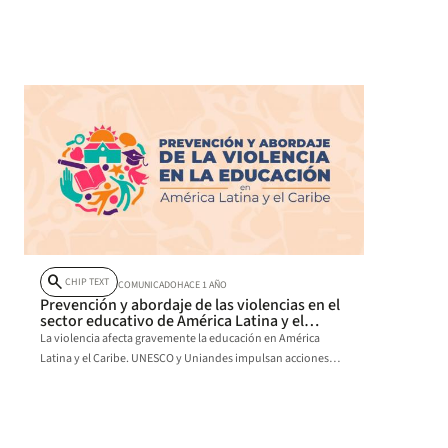
estudios universitarios, recibirán becas fruto de la alianza
entre la W Radio y Uniandes.
search
CHIP TEXT
COMUNICADO
HACE 1 AÑO
Prevención y abordaje de las violencias en el
sector educativo de América Latina y el
Caribe
La violencia afecta gravemente la educación en América
Latina y el Caribe. UNESCO y Uniandes impulsan acciones
para escuelas seguras y equitativas.