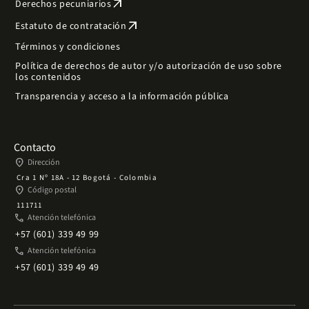
arrow_outward
Derechos pecuniarios
arrow_outward
Estatuto de contratación
Términos y condiciones
Política de derechos de autor y/o autorización de uso sobre
los contenidos
Transparencia y acceso a la información pública
Contacto
place
Dirección
Cra 1 Nº 18A - 12 Bogotá - Colombia
place
Código postal
111711
phone
Atención telefónica
+57 (601) 339 49 99
phone
Atención telefónica
+57 (601) 339 49 49