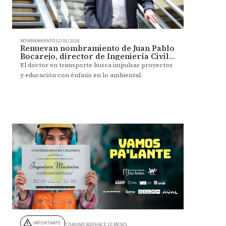
NOMBRAMIENTO
12/01/2026
Renuevan nombramiento de Juan Pablo
Bocarejo, director de Ingeniería Civil y
Ambiental
El doctor en transporte busca impulsar proyectos
y educación con énfasis en lo ambiental.
warning
IMPORTANTE
COMUNICADO
HACE 10 MESES