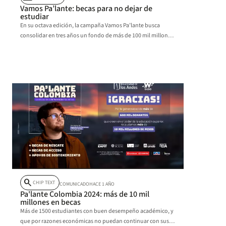
Vamos Pa’lante: becas para no dejar de
estudiar
En su octava edición, la campaña Vamos Pa’lante busca
consolidar en tres años un fondo de más de 100 mil millones
de pesos para que más de 12 mil jóvenes en riesgo
económico logren culminar su carrera universitaria.
search
CHIP TEXT
COMUNICADO
HACE 1 AÑO
Pa'lante Colombia 2024: más de 10 mil
millones en becas
Más de 1500 estudiantes con buen desempeño académico, y
que por razones económicas no puedan continuar con sus