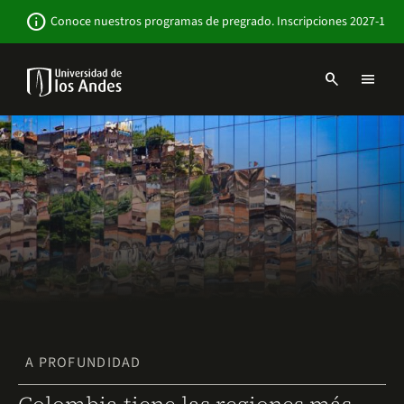
Pasar
Newsbar
info
Conoce nuestros programas de pregrado. Inscripciones 2027-1
al
contenido
principal
search
menu
Menu
links
Navbar
-
Sitio
Institucional
A PROFUNDIDAD