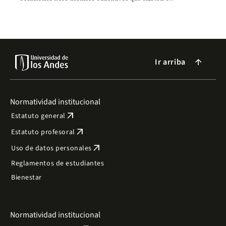
América Latina y el Caribe.
Ir arriba
arrow_forward
Normatividad institucional
arrow_outward
Estatuto general
arrow_outward
Estatuto profesoral
arrow_outward
Uso de datos personales
Reglamentos de estudiantes
Bienestar
Normatividad institucional