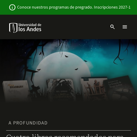
Pasar
Newsbar
info
Conoce nuestros programas de pregrado. Inscripciones 2027-1
al
contenido
principal
search
menu
Menu
links
Navbar
-
Sitio
Institucional
A PROFUNDIDAD