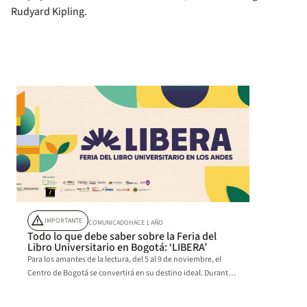
Rudyard Kipling.
warning
IMPORTANTE
COMUNICADO
HACE 1 AÑO
Todo lo que debe saber sobre la Feria del
Libro Universitario en Bogotá: ‘LIBERA’
Para los amantes de la lectura, del 5 al 9 de noviembre, el
Centro de Bogotá se convertirá en su destino ideal. Durante 5
días se presentarán en este espacio una variedad de nuevos
títulos de no ficción, perfectos para disfrutar o regalar esta