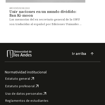
ARCHIVO
29/08/2022
Unir naciones en un mundo dividido:
Ban Ki-moon
Las memorias del ex secretario general de la ONU
son traducidas al español por Ediciones Uniandes y
publicadas en el libro Hijo de la guerra, hombre de
paz.
Ir arriba
arrow_forward
Normatividad institucional
arrow_outward
Estatuto general
arrow_outward
Estatuto profesoral
arrow_outward
Uso de datos personales
Reglamentos de estudiantes