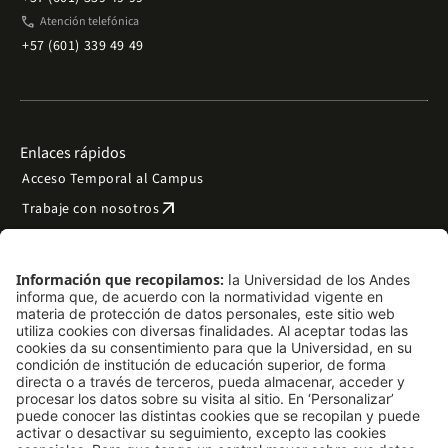
phone
Atención telefónica
+57 (601) 339 49 49
Enlaces rápidos
Acceso Temporal al Campus
arrow_outward
Trabaje con nosotros
arrow_outward
Emergencias
Preguntas frecuentes
arrow_outward
Filantropía y donaciones
arrow_outward
Mapa del sitio
Síguenos
LinkedIn