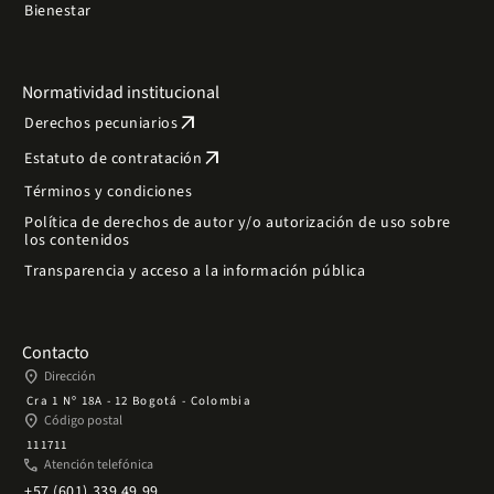
Bienestar
Normatividad institucional
arrow_outward
Derechos pecuniarios
arrow_outward
Estatuto de contratación
Términos y condiciones
Política de derechos de autor y/o autorización de uso sobre
los contenidos
Transparencia y acceso a la información pública
Contacto
place
Dirección
Cra 1 Nº 18A - 12 Bogotá - Colombia
place
Código postal
111711
phone
Atención telefónica
+57 (601) 339 49 99