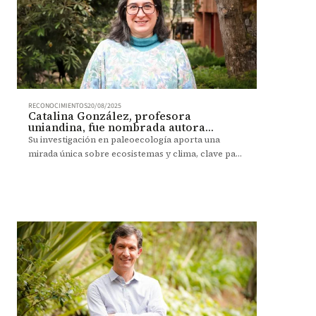
RECONOCIMIENTOS
20/08/2025
Catalina González, profesora
uniandina, fue nombrada autora
principal del Séptimo Informe del
Su investigación en paleoecología aporta una
IPCC
mirada única sobre ecosistemas y clima, clave para
el debate global desde la región.