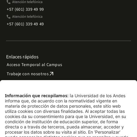
phone
Atención telefónica
+57 (601) 339 49 99
phone
Atención telefónica
+57 (601) 339 49 49
Enlaces rápidos
Acceso Temporal al Campus
arrow_outward
Trabaje con nosotros
arrow_outward
Emergencias
Preguntas frecuentes
arrow_outward
Filantropía y donaciones
arrow_outward
Mapa del sitio
Síguenos