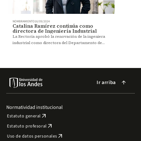
NOMBRAMIENTO
16/09/2024
Catalina Ramírez continúa como
directora de Ingeniería Industrial
La Rectoría aprobó la renovación de la ingeniera
industrial como directora del Departamento de
Ingeniería Industrial, por dos años.
Ir arriba
arrow_forward
Normatividad institucional
arrow_outward
Estatuto general
arrow_outward
Estatuto profesoral
arrow_outward
Uso de datos personales