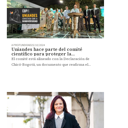
A PROFUNDIDAD
25/10/2024
Uniandes hace parte del comité
científico para proteger la
biodiversidad
El comité está alineado con la Declaración de
Chicó-Bogotá, un documento que reafirma el
compromiso de la comunidad científica para
proteger la biodiversidad y la naturaleza en
América Latina y el Caribe.