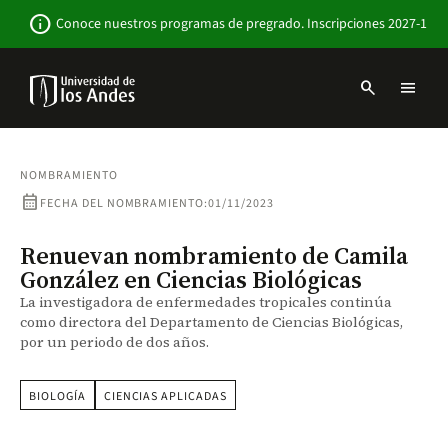
Pasar
Newsbar
info
Conoce nuestros programas de pregrado. Inscripciones 2027-1
al
contenido
principal
search
menu
Menu
links
Navbar
-
Sitio
NOMBRAMIENTO
Institucional
calendar_month
FECHA DEL NOMBRAMIENTO:
01/11/2023
Renuevan nombramiento de Camila
González en Ciencias Biológicas
La investigadora de enfermedades tropicales continúa
como directora del Departamento de Ciencias Biológicas,
por un periodo de dos años.
BIOLOGÍA
CIENCIAS APLICADAS