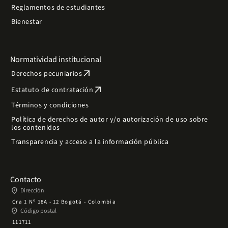
Reglamentos de estudiantes
Bienestar
Normatividad institucional
arrow_outward
Derechos pecuniarios
arrow_outward
Estatuto de contratación
Términos y condiciones
Política de derechos de autor y/o autorización de uso sobre
los contenidos
Transparencia y acceso a la información pública
Contacto
place
Dirección
Cra 1 Nº 18A - 12 Bogotá - Colombia
place
Código postal
111711