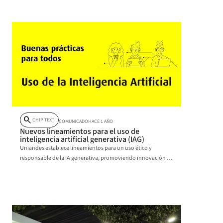
search
CHIP TEXT
COMUNICADO
HACE 1 AÑO
Nuevos lineamientos para el uso de
inteligencia artificial generativa (IAG)
Uniandes establece lineamientos para un uso ético y
responsable de la IA generativa, promoviendo innovación y
preservando los valores institucionales.