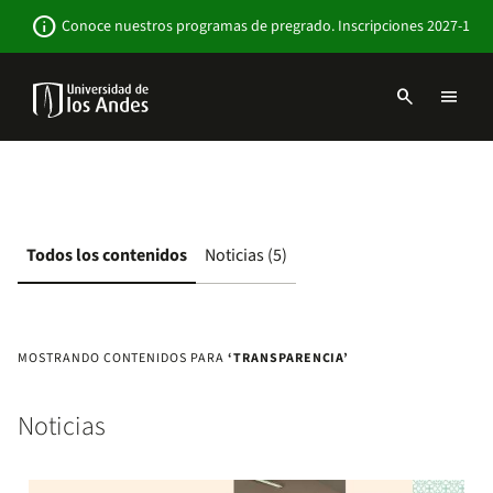
Pasar
Newsbar
info
Conoce nuestros programas de pregrado. Inscripciones 2027-1
al
contenido
principal
search
menu
Menu
links
Navbar
-
Sitio
Institucional
Todos los contenidos
Noticias (5)
MOSTRANDO CONTENIDOS PARA
‘TRANSPARENCIA’
Noticias