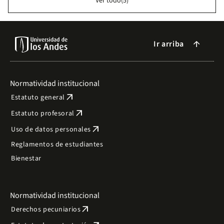
Ver todo(5)
Ir arriba
arrow_forward
Normatividad institucional
arrow_outward
Estatuto general
arrow_outward
Estatuto profesoral
arrow_outward
Uso de datos personales
Reglamentos de estudiantes
Bienestar
Normatividad institucional
arrow_outward
Derechos pecuniarios