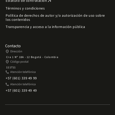
arrow_outward
Estatuto de contratación
Términos y condiciones
Política de derechos de autor y/o autorización de uso sobre
los contenidos
Transparencia y acceso a la información pública
Contacto
place
Dirección
Cra 1 Nº 18A - 12 Bogotá - Colombia
place
Código postal
111711
phone
Atención telefónica
+57 (601) 339 49 99
phone
Atención telefónica
+57 (601) 339 49 49