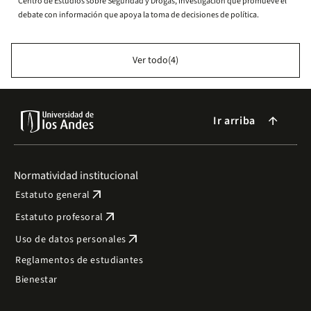
Centro de Estudios sobre Seguridad y Drogas, investigación que promueve el
debate con información que apoya la toma de decisiones de política.
Ver todo(4)
Ir arriba
arrow_forward
Normatividad institucional
arrow_outward
Estatuto general
arrow_outward
Estatuto profesoral
arrow_outward
Uso de datos personales
Reglamentos de estudiantes
Bienestar