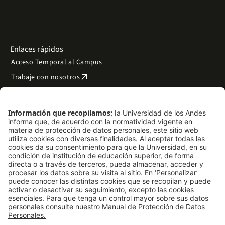
Enlaces rápidos
Acceso Temporal al Campus
arrow_outward
Trabaje con nosotros
arrow_outward
Emergencias
Preguntas frecuentes
arrow_outward
Filantropía y donaciones
arrow_outward
Mapa del sitio
Síguenos
LinkedIn
Instagram
Facebook