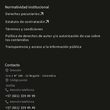
Normatividad institucional
arrow_outward
Derechos pecuniarios
arrow_outward
Estatuto de contratación
Términos y condiciones
Política de derechos de autor y/o autorización de uso sobre
los contenidos
Transparencia y acceso a la información pública
Contacto
place
Dirección
Cra 1 Nº 18A - 12 Bogotá - Colombia
place
Código postal
111711
phone
Atención telefónica
+57 (601) 339 49 99
phone
Atención telefónica
+57 (601) 339 49 49