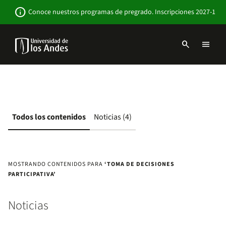
Pasar
Newsbar
info
Conoce nuestros programas de pregrado. Inscripciones 2027-1
al
contenido
principal
search
menu
Menu
links
Navbar
-
Sitio
Institucional
Todos los contenidos
Noticias (4)
MOSTRANDO CONTENIDOS PARA
‘TOMA DE DECISIONES
PARTICIPATIVA’
Noticias