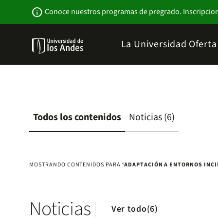
Pasar
Newsbar
info
Conoce nuestros programas de pregrado. Inscripcio
al
contenido
principal
Menu
La Universidad
Ofert
links
Navbar
-
Sitio
Institucional
Todos los contenidos
Noticias (6)
MOSTRANDO CONTENIDOS PARA
‘ADAPTACIÓN A ENTORNOS INCI
Noticias
Ver todo(6)