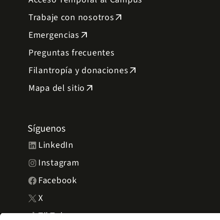
Trabaje con nosotros
arrow_outward
Emergencias
arrow_outward
Preguntas frecuentes
Filantropía y donaciones
arrow_outward
Mapa del sitio
arrow_outward
Síguenos
LinkedIn
Instagram
Facebook
X
TikTok