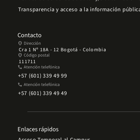
Transparencia y acceso a la información públic
Contacto
place
Dirección
Cra 1 Nº 18A - 12 Bogotá - Colombia
place
Código postal
111711
phone
Atención telefónica
+57 (601) 339 49 99
phone
Atención telefónica
+57 (601) 339 49 49
Enlaces rápidos
Acceso Temporal al Campus