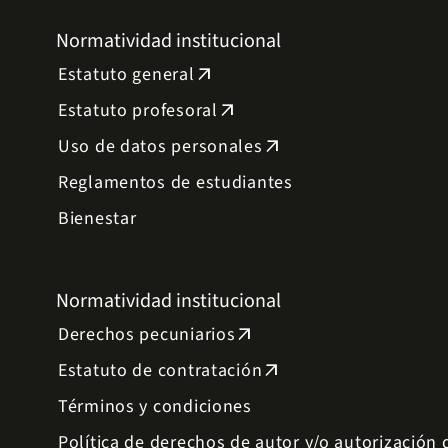
Normatividad institucional
Estatuto general
arrow_outward
Estatuto profesoral
arrow_outward
Uso de datos personales
arrow_outward
Reglamentos de estudiantes
Bienestar
Normatividad institucional
Derechos pecuniarios
arrow_outward
Estatuto de contratación
arrow_outward
Términos y condiciones
Política de derechos de autor y/o autorización