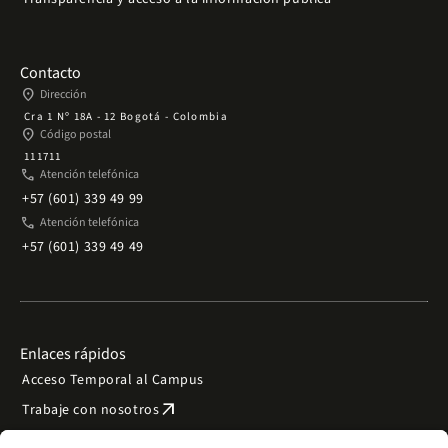
Contacto
place
Dirección
Cra 1 Nº 18A - 12 Bogotá - Colombia
place
Código postal
111711
phone
Atención telefónica
+57 (601) 339 49 99
phone
Atención telefónica
+57 (601) 339 49 49
Enlaces rápidos
Acceso Temporal al Campus
arrow_outward
Trabaje con nosotros
arrow_outward
Emergencias