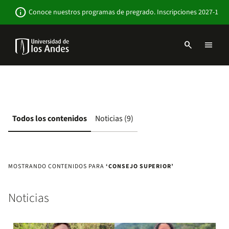
Pasar
Newsbar
info
Conoce nuestros programas de pregrado. Inscripciones 2027-1
al
contenido
principal
search
menu
Menu
links
Navbar
-
Sitio
Institucional
Todos los contenidos
Noticias (9)
MOSTRANDO CONTENIDOS PARA
‘CONSEJO SUPERIOR’
Noticias