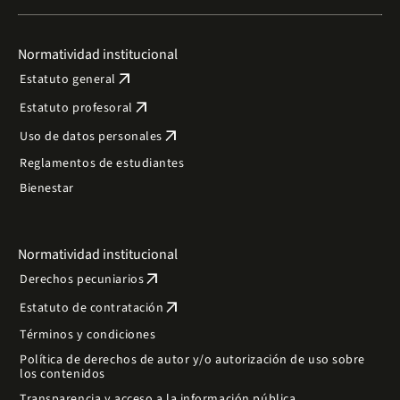
Normatividad institucional
arrow_outward
Estatuto general
arrow_outward
Estatuto profesoral
arrow_outward
Uso de datos personales
Reglamentos de estudiantes
Bienestar
Normatividad institucional
arrow_outward
Derechos pecuniarios
arrow_outward
Estatuto de contratación
Términos y condiciones
Política de derechos de autor y/o autorización de uso sobre
los contenidos
Transparencia y acceso a la información pública