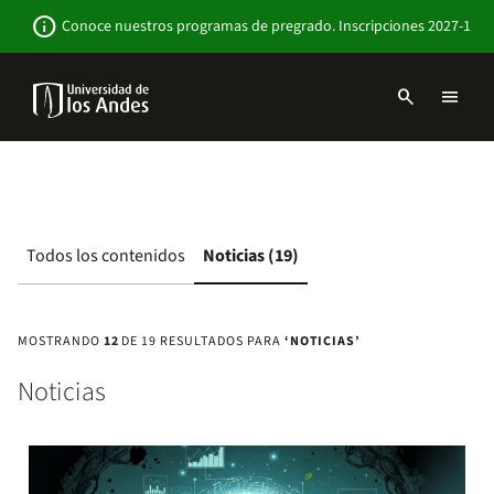
Pasar
Newsbar
info
Conoce nuestros programas de pregrado. Inscripciones 2027-1
al
contenido
principal
search
menu
Menu
links
Navbar
-
Sitio
Institucional
Todos los contenidos
Noticias (19)
MOSTRANDO
12
DE 19 RESULTADOS PARA
‘NOTICIAS’
Noticias