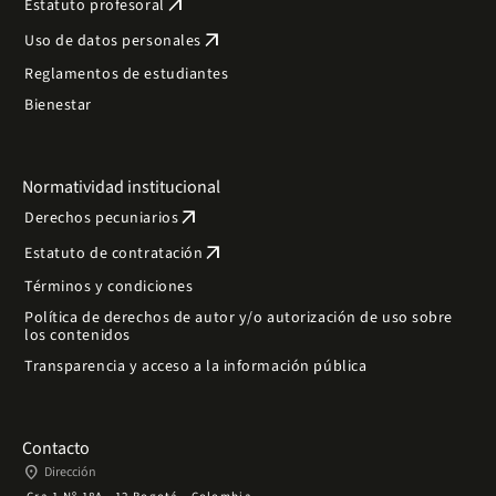
arrow_outward
Estatuto profesoral
arrow_outward
Uso de datos personales
Reglamentos de estudiantes
Bienestar
Normatividad institucional
arrow_outward
Derechos pecuniarios
arrow_outward
Estatuto de contratación
Términos y condiciones
Política de derechos de autor y/o autorización de uso sobre
los contenidos
Transparencia y acceso a la información pública
Contacto
place
Dirección