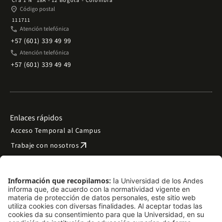
Cra 1 Nº 18A - 12 Bogotá - Colombia
place
Código postal
111711
phone
Atención telefónica
+57 (601) 339 49 99
phone
Atención telefónica
+57 (601) 339 49 49
Enlaces rápidos
Acceso Temporal al Campus
arrow_outward
Trabaje con nosotros
arrow_outward
Emergencias
Preguntas frecuentes
arrow_outward
Filantropía y donaciones
arrow_outward
Mapa del sitio