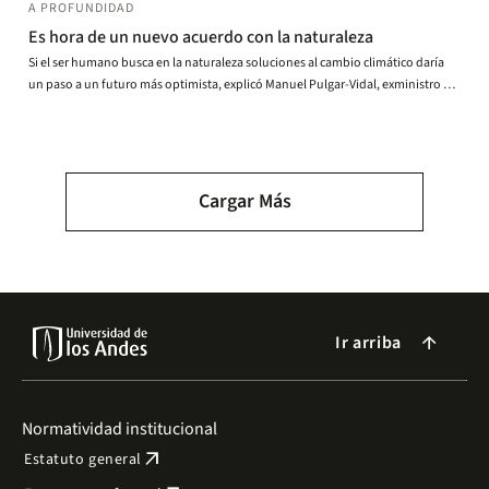
A PROFUNDIDAD
Es hora de un nuevo acuerdo con la naturaleza
Si el ser humano busca en la naturaleza soluciones al cambio climático daría
un paso a un futuro más optimista, explicó Manuel Pulgar-Vidal, exministro de
Medio Ambiente de Perú..
Paginación
Cargar Más
Ir arriba
arrow_forward
Normatividad institucional
arrow_outward
Estatuto general