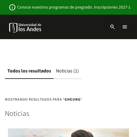
Pasar
Newsbar
info
Conoce nuestros programas de pregrado. Inscripciones 2027-1
al
contenido
principal
search
menu
Menu
links
Navbar
-
Sitio
Institucional
Todos los resultados
Noticias (1)
MOSTRANDO RESULTADOS PARA
‘GHEUNG’
Noticias