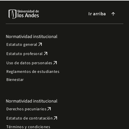
Ir arriba
arrow_forward
Normatividad institucional
arrow_outward
Estatuto general
arrow_outward
Estatuto profesoral
arrow_outward
Uso de datos personales
Reglamentos de estudiantes
Bienestar
Normatividad institucional
arrow_outward
Derechos pecuniarios
arrow_outward
Estatuto de contratación
Términos y condiciones