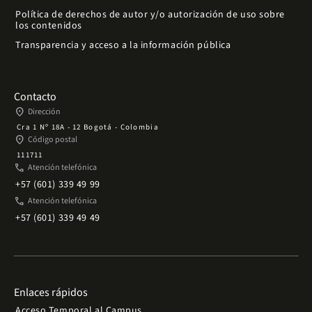
Política de derechos de autor y/o autorización de uso sobre
los contenidos
Transparencia y acceso a la información pública
Contacto
place
Dirección
Cra 1 Nº 18A - 12 Bogotá - Colombia
place
Código postal
111711
phone
Atención telefónica
+57 (601) 339 49 99
phone
Atención telefónica
+57 (601) 339 49 49
Enlaces rápidos
Acceso Temporal al Campus