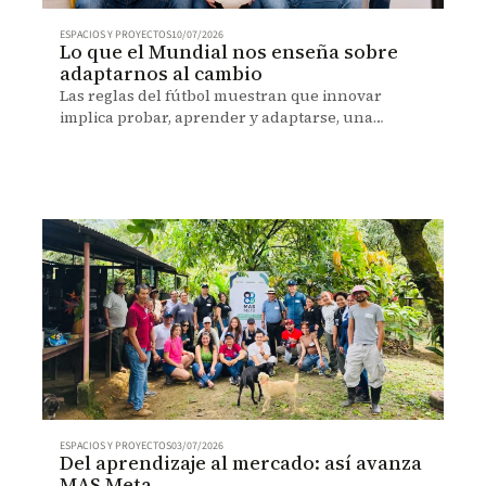
ESPACIOS Y PROYECTOS
10/07/2026
Lo que el Mundial nos enseña sobre
adaptarnos al cambio
Las reglas del fútbol muestran que innovar
implica probar, aprender y adaptarse, una
lección clave para afrontar el futuro.
ESPACIOS Y PROYECTOS
03/07/2026
Del aprendizaje al mercado: así avanza
MAS Meta