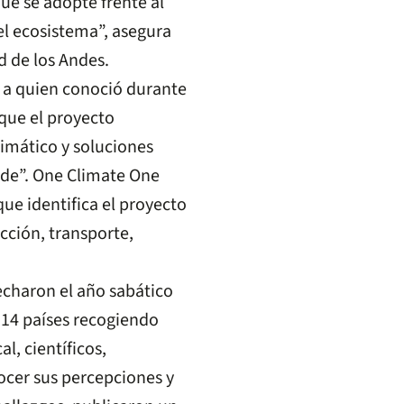
que se adopte frente al
el ecosistema”, asegura
d de los Andes.
y a quien conoció durante
que el proyecto
imático y soluciones
rde”. One Climate One
e identifica el proyecto
cción, transporte,
charon el año sabático
r 14 países recogiendo
l, científicos,
ocer sus percepciones y