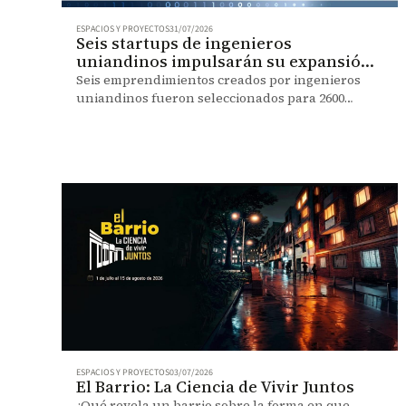
ESPACIOS Y PROYECTOS
31/07/2026
Seis startups de ingenieros
uniandinos impulsarán su expansión
global
Seis emprendimientos creados por ingenieros
uniandinos fueron seleccionados para 2600
Campus, un programa que acelerará su
crecimiento internacional.
ESPACIOS Y PROYECTOS
03/07/2026
El Barrio: La Ciencia de Vivir Juntos
¿Qué revela un barrio sobre la forma en que