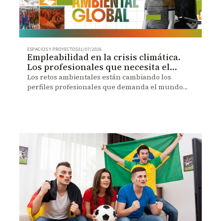
ESPACIOS Y PROYECTOS
31/07/2026
Empleabilidad en la crisis climática.
Los profesionales que necesita el
futuro de la región
Los retos ambientales están cambiando los
perfiles profesionales que demanda el mundo
laboral. Un análisis explora las habilidades que
serán cada vez más necesarias.