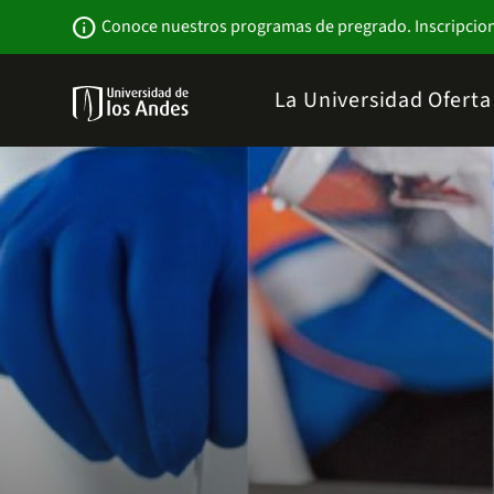
Pasar
Newsbar
info
Conoce nuestros programas de pregrado. Inscripcio
al
contenido
principal
Menu
La Universidad
Ofert
links
Navbar
-
Sitio
Institucional