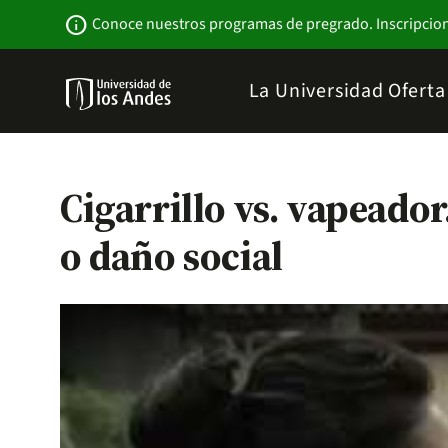
Pasar
Newsbar
info
Conoce nuestros programas de pregrado. Inscripcio
al
contenido
principal
Menu
La Universidad
Ofert
links
Navbar
-
Sitio
Institucional
Cigarrillo vs. vapeador
o daño social
Remote video URL