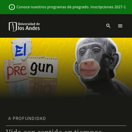
Pasar
Newsbar
info
Conoce nuestros programas de pregrado. Inscripciones 2027-1
al
contenido
principal
search
menu
Menu
links
Navbar
-
Sitio
Institucional
A PROFUNDIDAD