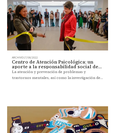
ARCHIVO
17/08/2022
Centro de Atención Psicológica: un
aporte a la responsabilidad social del
país
La atención y prevención de problemas y
trastornos mentales, así como la investigación de
alta calidad, la doble apuesta con la ampliación del
CAP.