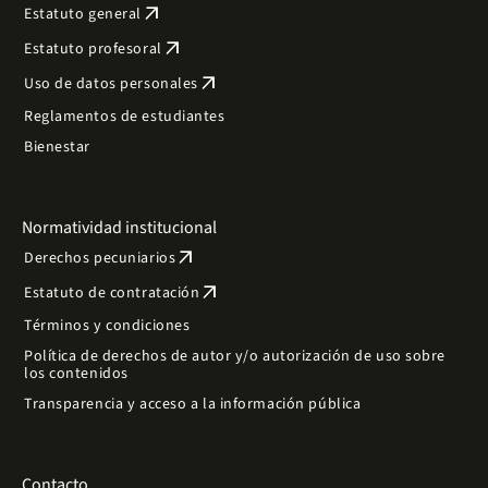
arrow_outward
Estatuto general
arrow_outward
Estatuto profesoral
arrow_outward
Uso de datos personales
Reglamentos de estudiantes
Bienestar
Normatividad institucional
arrow_outward
Derechos pecuniarios
arrow_outward
Estatuto de contratación
Términos y condiciones
Política de derechos de autor y/o autorización de uso sobre
los contenidos
Transparencia y acceso a la información pública
Contacto