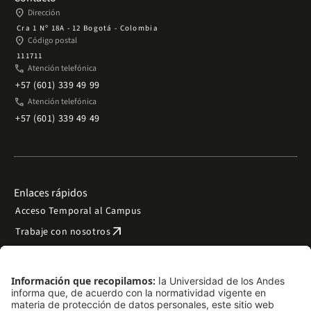
place
Dirección
Cra 1 Nº 18A - 12 Bogotá - Colombia
place
Código postal
111711
phone
Atención telefónica
+57 (601) 339 49 99
phone
Atención telefónica
+57 (601) 339 49 49
Enlaces rápidos
Acceso Temporal al Campus
arrow_outward
Trabaje con nosotros
arrow_outward
Emergencias
Preguntas frecuentes
arrow_outward
Filantropía y donaciones