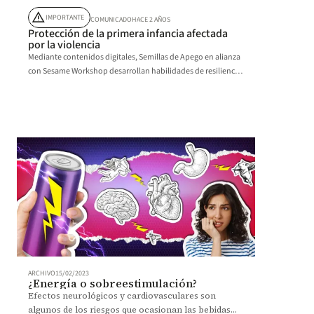
warning
IMPORTANTE
COMUNICADO
HACE 2 AÑOS
Protección de la primera infancia afectada
por la violencia
Mediante contenidos digitales, Semillas de Apego en alianza
con Sesame Workshop desarrollan habilidades de resiliencia
en niños afectados por la violencia.
ARCHIVO
15/02/2023
¿Energía o sobreestimulación?
Efectos neurológicos y cardiovasculares son
algunos de los riesgos que ocasionan las bebidas