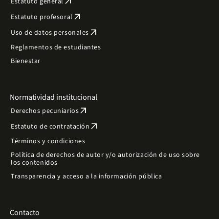
arrow_outward
Estatuto general
arrow_outward
Estatuto profesoral
arrow_outward
Uso de datos personales
Reglamentos de estudiantes
Bienestar
Normatividad institucional
arrow_outward
Derechos pecuniarios
arrow_outward
Estatuto de contratación
Términos y condiciones
Política de derechos de autor y/o autorización de uso sobre
los contenidos
Transparencia y acceso a la información pública
Contacto