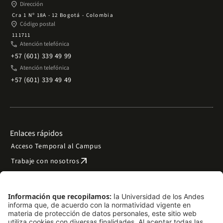
place
Dirección
Cra 1 Nº 18A - 12 Bogotá - Colombia
place
Código postal
111711
phone
Atención telefónica
+57 (601) 339 49 99
phone
Atención telefónica
+57 (601) 339 49 49
Enlaces rápidos
Acceso Temporal al Campus
arrow_outward
Trabaje con nosotros
arrow_outward
Emergencias
Preguntas frecuentes
arrow_outward
Filantropía y donaciones