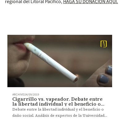
regional del Litoral Pacífico,
HAGA SU DONACIÓN AQUÍ.
ARCHIVO
24/09/2019
Cigarrillo vs. vapeador. Debate entre
la libertad individual y el beneficio o
daño social
Debate entre la libertad individual y el beneficio o
daño social. Análisis de expertos de la Universidad
de los Andes.