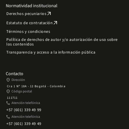
Normatividad institucional
arrow_outward
Derechos pecuniarios
arrow_outward
Estatuto de contratación
Términos y condiciones
Política de derechos de autor y/o autorización de uso sobre
los contenidos
Transparencia y acceso a la información pública
Contacto
place
Dirección
Cra 1 Nº 18A - 12 Bogotá - Colombia
place
Código postal
111711
phone
Atención telefónica
+57 (601) 339 49 99
phone
Atención telefónica
+57 (601) 339 49 49