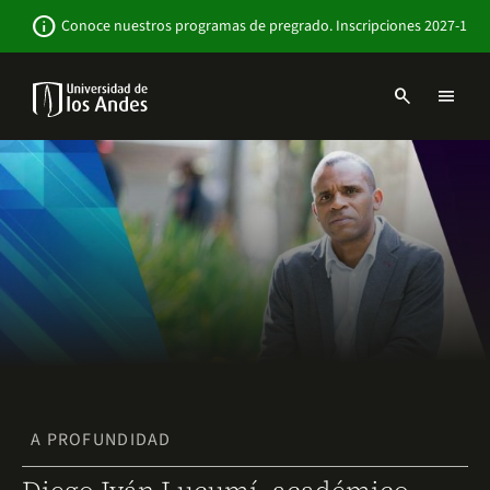
Pasar
Newsbar
info
Conoce nuestros programas de pregrado. Inscripciones 2027-1
al
contenido
principal
search
menu
Menu
links
Navbar
-
Sitio
Institucional
A PROFUNDIDAD