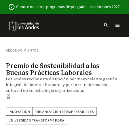
Pasar
Newsbar
info
Conoce nuestros programas de pregrado. Inscripciones 2027-1
al
contenido
principal
search
menu
Menu
links
Navbar
-
Sitio
RECONOCIMIENTOS
Institucional
Premio de Sostenibilidad a las
Buenas Prácticas Laborales
Los Andes recibe esta distinción por su excelente gestión
integral del talento humano y por la transformación
cultural de su estrategia organizacional.
workspace_premium
INNOVACIÓN
ORGANIZACIONES EMPRESARIALES
UNIVERSIDAD TRANSFORMADORA