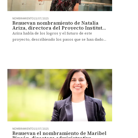
NOMBRAMIENTO
15/07/2025
Renuevan nombramiento de Natalia
Ariza, directora del Proyecto Instituto
Tecnológico de Uniandes
Ariza habla de los logros y el futuro de este
proyecto, describiendo los pasos que se han dado
hacia la transformación de la educación técnica y
tecnológica en el país.
NOMBRAMIENTO
15/07/2025
Renuevan el nombramiento de Maribel