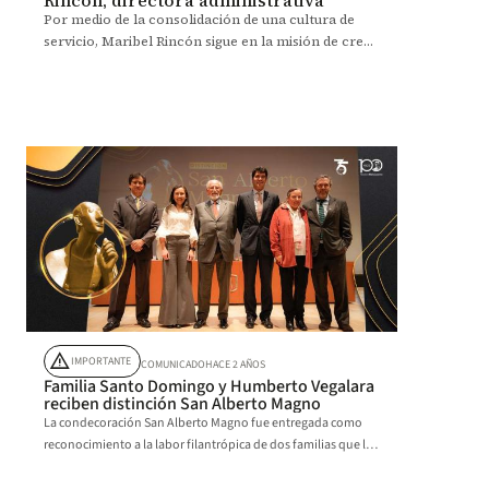
Rincón, directora administrativa
Por medio de la consolidación de una cultura de
servicio, Maribel Rincón sigue en la misión de crear
ventajas competitivas para la institución.
warning
IMPORTANTE
COMUNICADO
HACE 2 AÑOS
Familia Santo Domingo y Humberto Vegalara
reciben distinción San Alberto Magno
La condecoración San Alberto Magno fue entregada como
reconocimiento a la labor filantrópica de dos familias que le
han apostado a la educación.