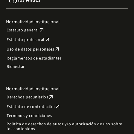
Normatividad institucional
arrow_outward
Estatuto general
arrow_outward
Estatuto profesoral
arrow_outward
Uso de datos personales
Reglamentos de estudiantes
Bienestar
Normatividad institucional
arrow_outward
Derechos pecuniarios
arrow_outward
Estatuto de contratación
Términos y condiciones
Política de derechos de autor y/o autorización de uso sobre
los contenidos