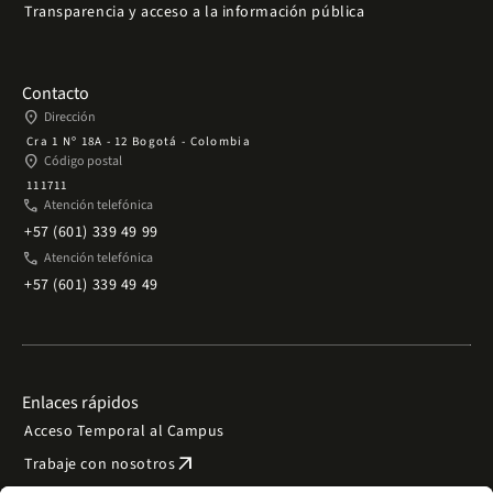
Transparencia y acceso a la información pública
Contacto
place
Dirección
Cra 1 Nº 18A - 12 Bogotá - Colombia
place
Código postal
111711
phone
Atención telefónica
+57 (601) 339 49 99
phone
Atención telefónica
+57 (601) 339 49 49
Enlaces rápidos
Acceso Temporal al Campus
arrow_outward
Trabaje con nosotros