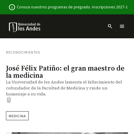
Pasar
Newsbar
info
Conoce nuestros programas de pregrado. Inscripciones 2027-1
al
contenido
principal
search
menu
Menu
links
Navbar
-
Sitio
RECONOCIMIENTOS
Institucional
José Félix Patiño: el gran maestro de
la medicina
La Universidad de los Andes lamenta el fallecimiento del
cofundador de la Facultad de Medicina y rinde un
homenaje a su vida.
workspace_premium
MEDICINA