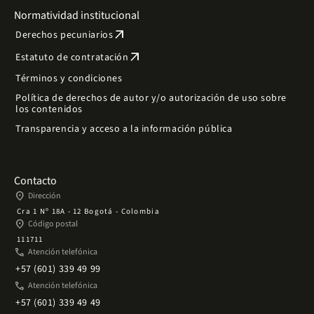
Normatividad institucional
arrow_outward
Derechos pecuniarios
arrow_outward
Estatuto de contratación
Términos y condiciones
Política de derechos de autor y/o autorización de uso sobre
los contenidos
Transparencia y acceso a la información pública
Contacto
place
Dirección
Cra 1 Nº 18A - 12 Bogotá - Colombia
place
Código postal
111711
phone
Atención telefónica
+57 (601) 339 49 99
phone
Atención telefónica
+57 (601) 339 49 49