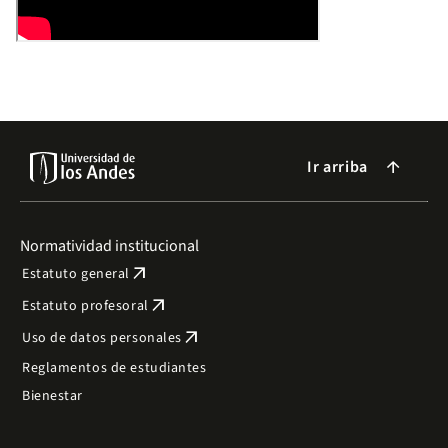
Ir arriba
arrow_forward
Normatividad institucional
arrow_outward
Estatuto general
arrow_outward
Estatuto profesoral
arrow_outward
Uso de datos personales
Reglamentos de estudiantes
Bienestar