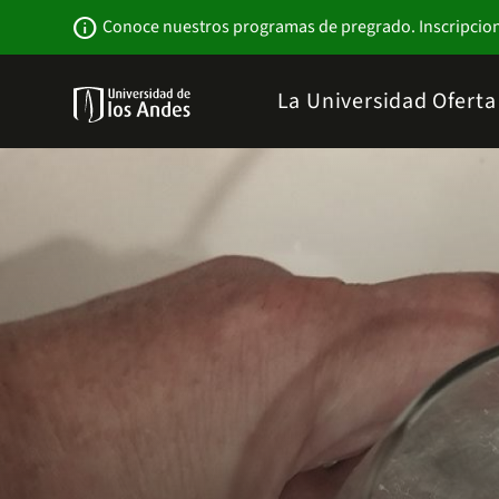
Pasar
Newsbar
info
Conoce nuestros programas de pregrado. Inscripcio
al
contenido
principal
Menu
La Universidad
Ofert
links
Navbar
-
Sitio
Institucional