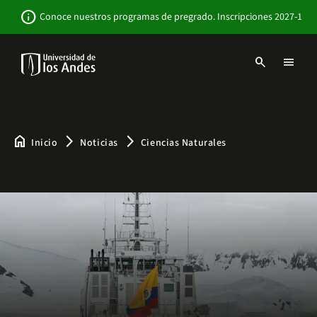
Pasar
Newsbar
info
Conoce nuestros programas de pregrado. Inscripciones 2027-1
al
contenido
principal
search
menu
Menu
links
Navbar
-
Sitio
Institucional
home
arrow_forward_ios
arrow_forward_ios
Inicio
Noticias
Ciencias Naturales