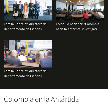
Colombiano muestran la
agenda científica antártica de
Colombia.
Camila González, directora del
Coloquio nacional: “Colombia
Departamento de Ciencias
hacia la Antártica: investigación
Biológicas de Uniandes; Javier
científica para la vida y la paz”
Para Sánches, director de
en la Universidad de los Andes.
Soberanía Territorial del
Ministerio de Exteriores; Yesenia
Olaya, ministra de Ciencia,
Tecnología e Innovación;
Capitán de Nav
Camila González, directora del
Departamento de Ciencias
Biológicas de la Universidad en
la apertura del evento.
Colombia en la Antártida