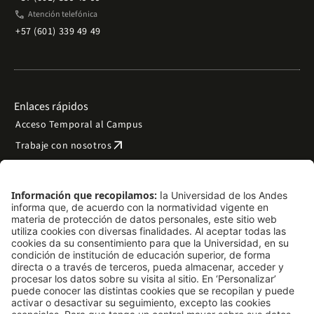
phone
Atención telefónica
+57 (601) 339 49 49
Enlaces rápidos
Acceso Temporal al Campus
arrow_outward
Trabaje con nosotros
arrow_outward
Emergencias
Preguntas frecuentes
arrow_outward
Filantropía y donaciones
arrow_outward
Mapa del sitio
Síguenos
LinkedIn