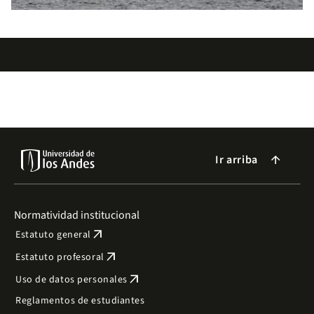
Ir arriba
arrow_forward
Normatividad institucional
arrow_outward
Estatuto general
arrow_outward
Estatuto profesoral
arrow_outward
Uso de datos personales
Reglamentos de estudiantes