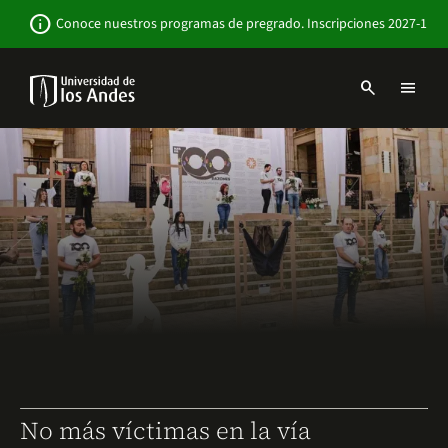
Pasar
Newsbar
info
Conoce nuestros programas de pregrado. Inscripciones 2027-1
al
contenido
principal
search
menu
Menu
links
Navbar
-
Sitio
Institucional
No más víctimas en la vía