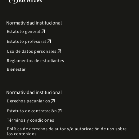
Normatividad institucional
arrow_outward
Estatuto general
arrow_outward
Estatuto profesoral
arrow_outward
Uso de datos personales
Reglamentos de estudiantes
Bienestar
Normatividad institucional
arrow_outward
Derechos pecuniarios
arrow_outward
Estatuto de contratación
Términos y condiciones
Política de derechos de autor y/o autorización de uso sobre
los contenidos