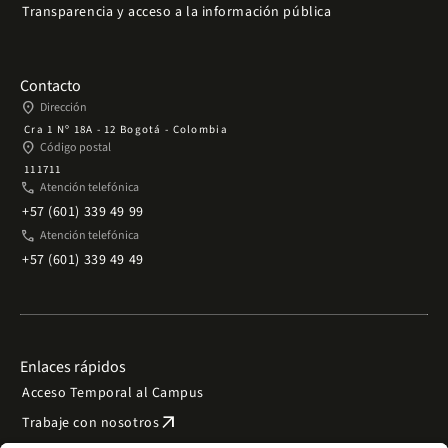
Transparencia y acceso a la información pública
Contacto
place
Dirección
Cra 1 Nº 18A - 12 Bogotá - Colombia
place
Código postal
111711
phone
Atención telefónica
+57 (601) 339 49 99
phone
Atención telefónica
+57 (601) 339 49 49
Enlaces rápidos
Acceso Temporal al Campus
arrow_outward
Trabaje con nosotros