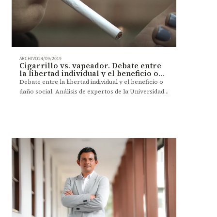
ARCHIVO
24/09/2019
Cigarrillo vs. vapeador. Debate entre
la libertad individual y el beneficio o
daño social
Debate entre la libertad individual y el beneficio o
daño social. Análisis de expertos de la Universidad
de los Andes.