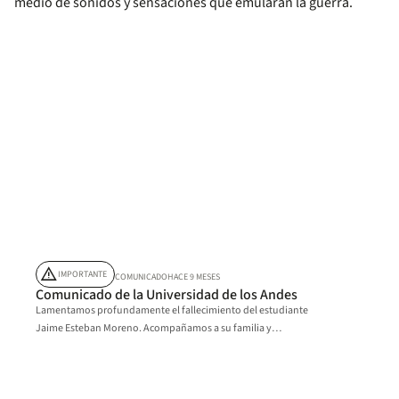
medio de sonidos y sensaciones que emularan la guerra.
warning
IMPORTANTE
COMUNICADO
HACE 9 MESES
Comunicado de la Universidad de los Andes
Lamentamos profundamente el fallecimiento del estudiante
Jaime Esteban Moreno. Acompañamos a su familia y
allegados en este difícil momento.