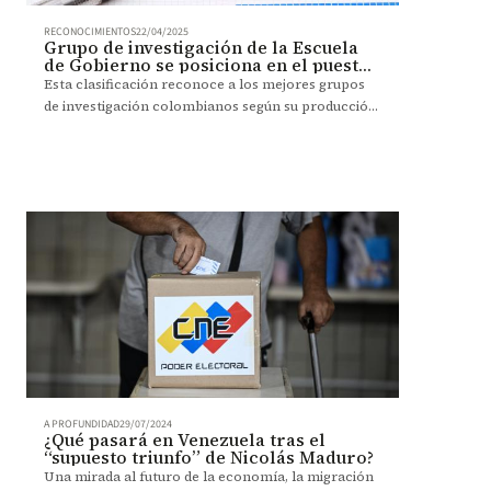
RECONOCIMIENTOS
22/04/2025
Grupo de investigación de la Escuela
de Gobierno se posiciona en el puesto
27 según Sapiens Research
Esta clasificación reconoce a los mejores grupos
de investigación colombianos según su producción
de artículos científicos en revistas nacionales e
internacionales.
A PROFUNDIDAD
29/07/2024
¿Qué pasará en Venezuela tras el
“supuesto triunfo” de Nicolás Maduro?
Una mirada al futuro de la economía, la migración