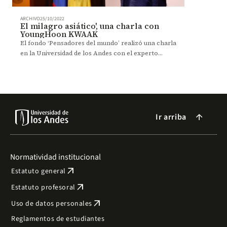
ARCHIVO
25/10/2022
El milagro asiático', una charla con
YoungHoon KWAAK
El fondo ‘Pensadores del mundo’ realizó una charla
en la Universidad de los Andes con el experto
coreano en planeación urbana y regional.
Ir arriba
arrow_forward
Normatividad institucional
arrow_outward
Estatuto general
arrow_outward
Estatuto profesoral
arrow_outward
Uso de datos personales
Reglamentos de estudiantes