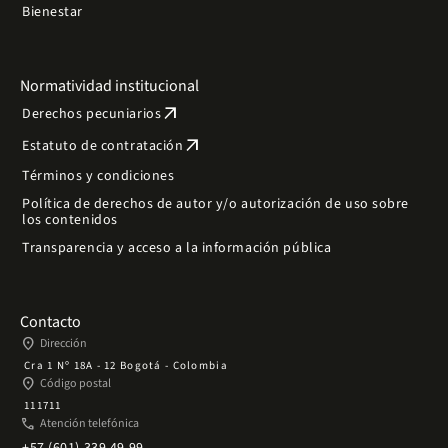
Bienestar
Normatividad institucional
arrow_outward
Derechos pecuniarios
arrow_outward
Estatuto de contratación
Términos y condiciones
Política de derechos de autor y/o autorización de uso sobre
los contenidos
Transparencia y acceso a la información pública
Contacto
place
Dirección
Cra 1 Nº 18A - 12 Bogotá - Colombia
place
Código postal
111711
phone
Atención telefónica