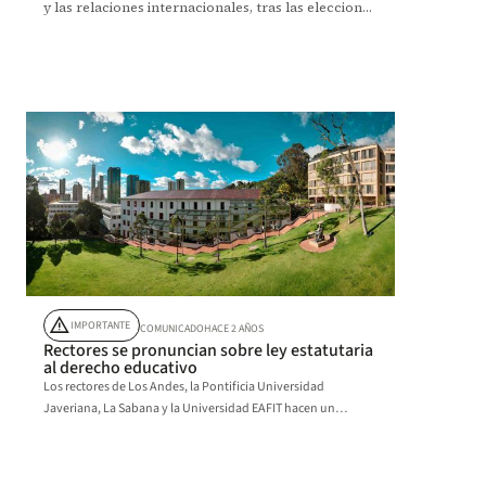
y las relaciones internacionales, tras las elecciones
en Venezuela. Análisis del experto Sebastián Bitar.
warning
IMPORTANTE
COMUNICADO
HACE 2 AÑOS
Rectores se pronuncian sobre ley estatutaria
al derecho educativo
Los rectores de Los Andes, la Pontificia Universidad
Javeriana, La Sabana y la Universidad EAFIT hacen un
llamado para la protección del sistema mixto.