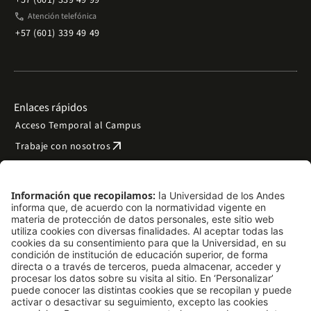
+57 (601) 339 49 99
phone
Atención telefónica
+57 (601) 339 49 49
Enlaces rápidos
Acceso Temporal al Campus
arrow_outward
Trabaje con nosotros
arrow_outward
Emergencias
Preguntas frecuentes
arrow_outward
Filantropía y donaciones
arrow_outward
Mapa del sitio
Síguenos
LinkedIn