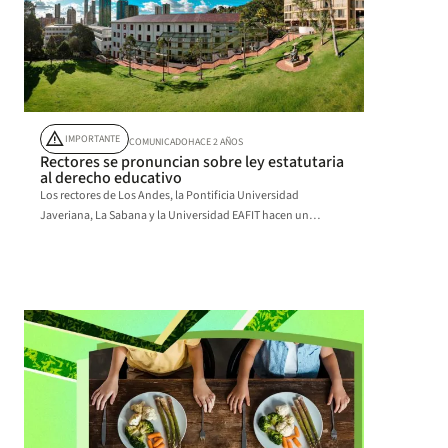
warning
IMPORTANTE
COMUNICADO
HACE 2 AÑOS
Rectores se pronuncian sobre ley estatutaria
al derecho educativo
Los rectores de Los Andes, la Pontificia Universidad
Javeriana, La Sabana y la Universidad EAFIT hacen un
llamado para la protección del sistema mixto.