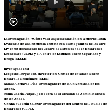
¿Cómo va la implementación de
play_circle
La investigación:
'¿Cómo va la implementación del Acuerdo Final?
Evidencia de una encuesta remota con exintegrantes de las Farc-
EP'
es un documento del
Centro de Estudios sobre Desarrollo
Económico (CEDE)
y el
Centro de Estudios sobre Seguridad y
Droga (CESED)
.
Investigadores:
Leopoldo Fergusson, director del Centro de estudios Sobre
Desarollo Económico (CEDE).
Natalia Garbiras-Díaz, investigadora de la Universidad de los
Andes.
Juana García Duque, profesora de la Facultad de Administración
de los Andes.
Cecilia Suescún Salazar, investigadora del Centro de Estudios de
Desarrollo (CEDE).