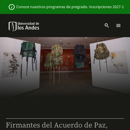
Pasar
Newsbar
info
Conoce nuestros programas de pregrado. Inscripciones 2027-1
al
contenido
principal
search
menu
Menu
links
Navbar
-
Sitio
Institucional
Firmantes del Acuerdo de Paz,