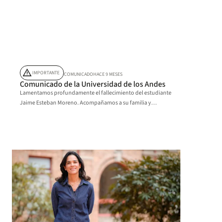
warning
IMPORTANTE
COMUNICADO
HACE 9 MESES
Comunicado de la Universidad de los Andes
Lamentamos profundamente el fallecimiento del estudiante
Jaime Esteban Moreno. Acompañamos a su familia y
allegados en este difícil momento.