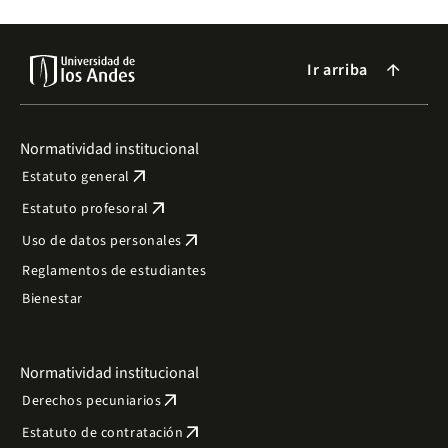
Ir arriba
arrow_forward
Normatividad institucional
arrow_outward
Estatuto general
arrow_outward
Estatuto profesoral
arrow_outward
Uso de datos personales
Reglamentos de estudiantes
Bienestar
Normatividad institucional
arrow_outward
Derechos pecuniarios
arrow_outward
Estatuto de contratación