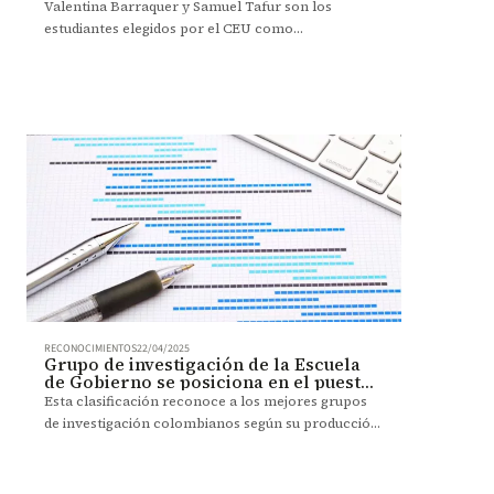
Valentina Barraquer y Samuel Tafur son los
estudiantes elegidos por el CEU como
representantes para el periodo 2025-2 – 2026-1.
RECONOCIMIENTOS
22/04/2025
Grupo de investigación de la Escuela
de Gobierno se posiciona en el puesto
27 según Sapiens Research
Esta clasificación reconoce a los mejores grupos
de investigación colombianos según su producción
de artículos científicos en revistas nacionales e
internacionales.