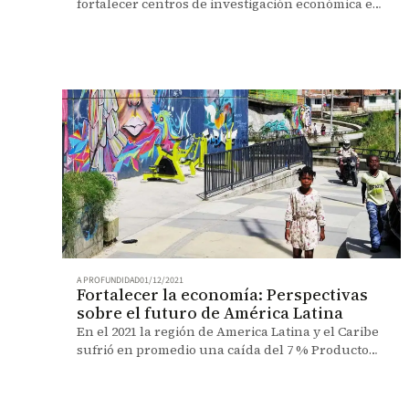
fortalecer centros de investigación económica en
el sur global para promover políticas de
crecimiento más equitativa.
A PROFUNDIDAD
01/12/2021
Fortalecer la economía: Perspectivas
sobre el futuro de América Latina
En el 2021 la región de America Latina y el Caribe
sufrió en promedio una caída del 7 % Producto
Interno Bruto (PIB), la peor registrada en los
últimos 100 años