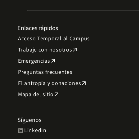
Enlaces rápidos
Acceso Temporal al Campus
Trabaje con nosotros
arrow_outward
Emergencias
arrow_outward
Preguntas frecuentes
Filantropía y donaciones
arrow_outward
Mapa del sitio
arrow_outward
Síguenos
LinkedIn