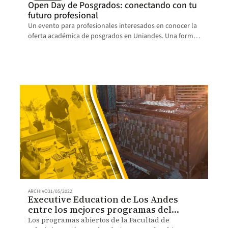
Open Day de Posgrados: conectando con tu
futuro profesional
Un evento para profesionales interesados en conocer la
oferta académica de posgrados en Uniandes. Una forma
de impactar positivamente en el mundo laboral.
ARCHIVO
31/05/2022
Executive Education de Los Andes
entre los mejores programas del
mundo
Los programas abiertos de la Facultad de