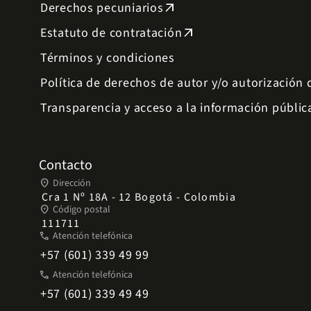
Derechos pecuniarios
arrow_outward
Estatuto de contratación
arrow_outward
Términos y condiciones
Política de derechos de autor y/o autorización
Transparencia y acceso a la información públic
Contacto
place
Dirección
Cra 1 Nº 18A - 12 Bogotá - Colombia
place
Código postal
111711
phone
Atención telefónica
+57 (601) 339 49 99
phone
Atención telefónica
+57 (601) 339 49 49