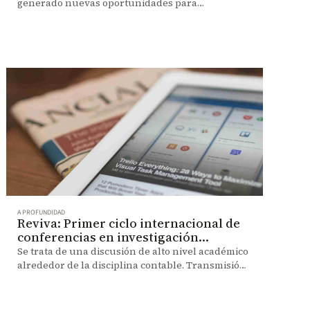
generado nuevas oportunidades para
aprovechar los datos financieros en el proceso de
decisión de inversión.
A PROFUNDIDAD
Reviva: Primer ciclo internacional de
conferencias en investigación
contable
Se trata de una discusión de alto nivel académico
alrededor de la disciplina contable. Transmisión
el jueves 24 de mayo a las 9:00 a.m.