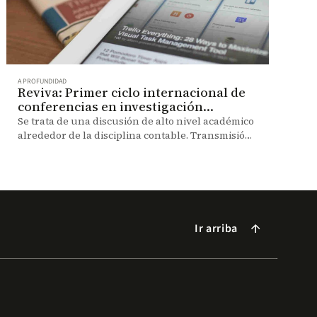
A PROFUNDIDAD
Reviva: Primer ciclo internacional de
conferencias en investigación
contable
Se trata de una discusión de alto nivel académico
alrededor de la disciplina contable. Transmisión
el jueves 24 de mayo a las 9:00 a.m.
Ir arriba
arrow_forward