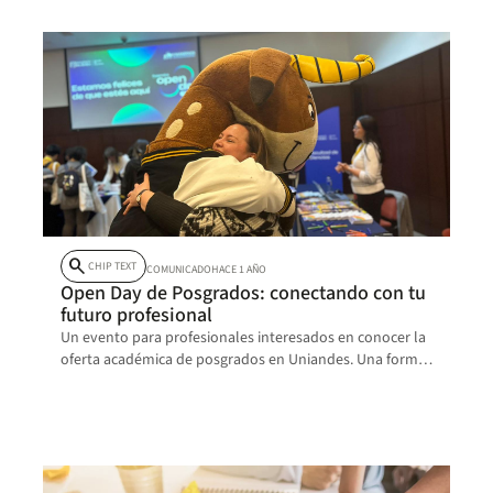
search
CHIP TEXT
COMUNICADO
HACE 1 AÑO
Open Day de Posgrados: conectando con tu
futuro profesional
Un evento para profesionales interesados en conocer la
oferta académica de posgrados en Uniandes. Una forma
de impactar positivamente en el mundo laboral.