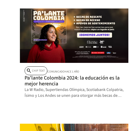
search
CHIP TEXT
COMUNICADO
HACE 1 AÑO
Pa'lante Colombia 2024: la educación es la
mejor herencia
La W Radio, Supertiendas Olímpica, Scotiabank Colpatria,
Ísimo y Los Andes se unen para otorgar más becas de
acceso y rescate universitaria.