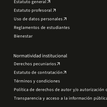
Estatuto general
arrow_outward
Estatuto profesoral
arrow_outward
Uso de datos personales
arrow_outward
Reglamentos de estudiantes
Bienestar
Normatividad institucional
Derechos pecuniarios
arrow_outward
Estatuto de contratación
arrow_outward
Términos y condiciones
Política de derechos de autor y/o autorización
Transparencia y acceso a la información públic