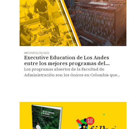
ARCHIVO
31/05/2022
Executive Education de Los Andes
entre los mejores programas del
mundo
Los programas abiertos de la Facultad de
Administración son los únicos en Colombia que
aparecen en el ranking de educación ejecutiva
del Financial Times.