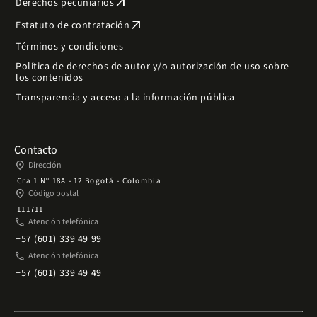
arrow_outward
Derechos pecuniarios
arrow_outward
Estatuto de contratación
Términos y condiciones
Política de derechos de autor y/o autorización de uso sobre
los contenidos
Transparencia y acceso a la información pública
Contacto
place
Dirección
Cra 1 Nº 18A - 12 Bogotá - Colombia
place
Código postal
111711
phone
Atención telefónica
+57 (601) 339 49 99
phone
Atención telefónica
+57 (601) 339 49 49