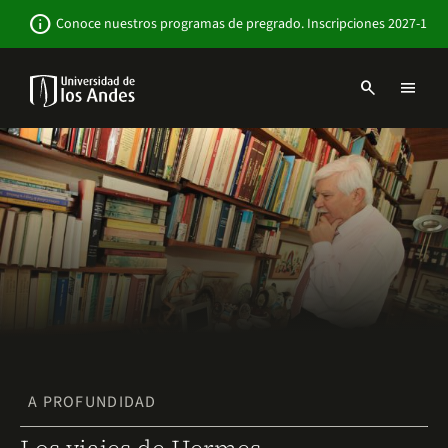
Pasar
Newsbar
info
Conoce nuestros programas de pregrado. Inscripciones 2027-1
al
contenido
principal
search
menu
Menu
links
Navbar
-
Sitio
Institucional
A PROFUNDIDAD