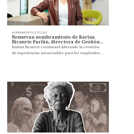
NOMBRAMIENTO
22/07/2025
Renuevan nombramiento de Karina
Ricaurte Farfán, directora de Gestión
Humana y Desarrollo Organizacional
Karina Ricaurte continuará liderando la creación
de experiencias memorables para los empleados a
través de su visión estratégica, su capacidad de
atender los desafíos de la transformación
Uniandes y el trabajo colaborativo con diversos
talentos y unidades.