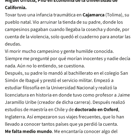
Miguel Urrutia, PhD en Economía de la Universidad de
California.
Tovar tuvo una infancia traumática en
Cajamarca
(Tolima), su
pueblo natal. Vio arruinar la tienda de su padre, donde los
campesinos pagaban cuando llegaba la cosecha y donde, por
cuenta de la violencia, solo quedó el cuaderno para anotar las
deudas.
Vi morir mucho campesino y gente humilde conocida.
Siempre me pregunté por qué morían inocentes y nadie decía
nada. Aún no lo entiendo, se cuestiona.
Después, su padre lo mandó al bachillerato en el colegio San
Simón de Ibagué y prestó el servicio militar. Empezó a
estudiar filosofía en la Universidad Nacional y realizó la
licenciatura en historia en donde tuvo como profesor a Jaime
Jaramillo Uribe (creador de dicha carrera). Después realizó
estudios de maestría en Chile y de
doctorado en Oxford
,
Inglaterra. Así empezaron sus viajes frecuentes, que lo han
llevado a conocer tantos países que ya perdió la cuenta.
Me falta medio mundo
. Me encantaría conocer algo del