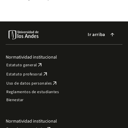
2022' que otorga Portafolio.
Ir arriba
arrow_forward
Normatividad institucional
arrow_outward
Estatuto general
arrow_outward
Estatuto profesoral
arrow_outward
Uso de datos personales
Reglamentos de estudiantes
Bienestar
Normatividad institucional