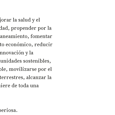
rar la salud y el
idad, propender por la
 saneamiento, fomentar
nto económico, reducir
innovación y la
munidades sostenibles,
e, movilizarse por el
terrestres, alcanzar la
quiere de toda una
periosa.