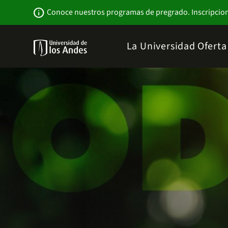
Pasar
Newsbar
info
Conoce nuestros programas de pregrado. Inscripcio
al
contenido
principal
Menu
La Universidad
Ofert
links
Navbar
-
Sitio
Institucional