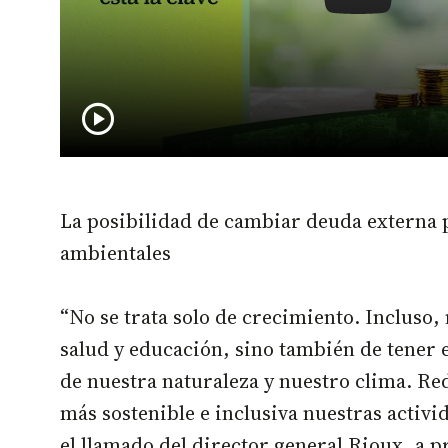
play_circle
La posibilidad de cambiar deuda externa 
ambientales
“No se trata solo de crecimiento. Incluso, 
salud y educación, sino también de tener 
de nuestra naturaleza y nuestro clima. Re
más sostenible e inclusiva nuestras activ
el llamado del director general Rioux, a p