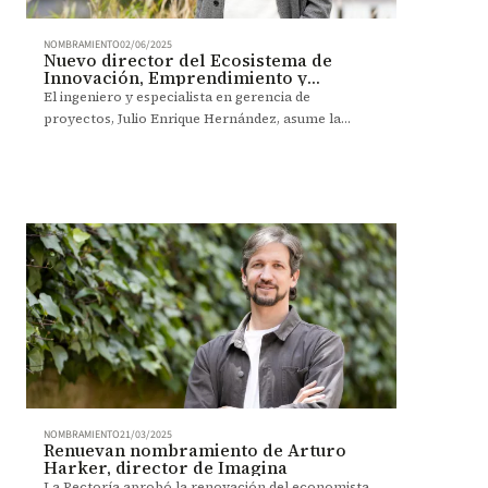
NOMBRAMIENTO
02/06/2025
Nuevo director del Ecosistema de
Innovación, Emprendimiento y
Transferencia
El ingeniero y especialista en gerencia de
proyectos, Julio Enrique Hernández, asume la
dirección por un periodo de dos años, a partir del 1
de junio de 2025.
NOMBRAMIENTO
21/03/2025
Renuevan nombramiento de Arturo
Harker, director de Imagina
La Rectoría aprobó la renovación del economista