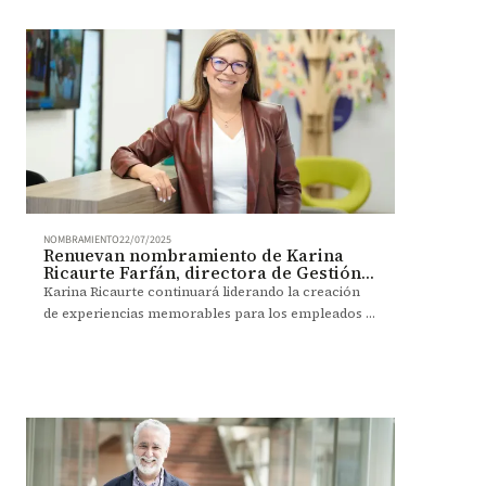
NOMBRAMIENTO
22/07/2025
Renuevan nombramiento de Karina
Ricaurte Farfán, directora de Gestión
Humana y Desarrollo Organizacional
Karina Ricaurte continuará liderando la creación
de experiencias memorables para los empleados a
través de su visión estratégica, su capacidad de
atender los desafíos de la transformación
Uniandes y el trabajo colaborativo con diversos
talentos y unidades.