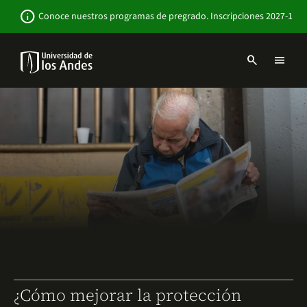
Pasar
Newsbar
info
Conoce nuestros programas de pregrado. Inscripciones 2027-1
al
contenido
principal
search
menu
Menu
links
Navbar
-
Sitio
Institucional
¿Cómo mejorar la protección