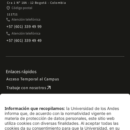
Cra 1 Nº 18A - 12 Bogotá - Colombia
place
Código postal
111711
phone
Atención telefónica
+57 (601) 339 49 99
phone
Atención telefónica
+57 (601) 339 49 49
Enlaces rápidos
Acceso Temporal al Campus
arrow_outward
Trabaje con nosotros
arrow_outward
Emergencias
Preguntas frecuentes
arrow_outward
Filantropía y donaciones
arrow_outward
Mapa del sitio