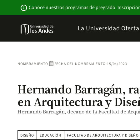
Pasar
Newsbar
info
Conoce nuestros programas de pregrado. Inscripcio
al
contenido
principal
Menu
La Universidad
Ofert
links
Navbar
-
Sitio
Institucional
calendar_month
NOMBRAMIENTO
FECHA DEL NOMBRAMIENTO:
15/04/2023
Hernando Barragán, ra
en Arquitectura y Dis
Hernando Barragán, decano de la Facultad de Arqui
DISEÑO
EDUCACIÓN
FACULTAD DE ARQUITECTURA Y DISEÑO