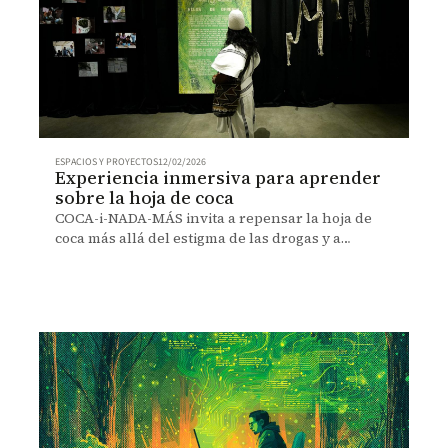
ESPACIOS Y PROYECTOS
12/02/2026
Experiencia inmersiva para aprender
sobre la hoja de coca
COCA-i-NADA-MÁS invita a repensar la hoja de
coca más allá del estigma de las drogas y a
descubrir sus significados para pueblos
indígenas, campesinos, investigadores y artistas.
Del 5 al 26 de febrero, en la Sala Colpatria de Los
Andes.