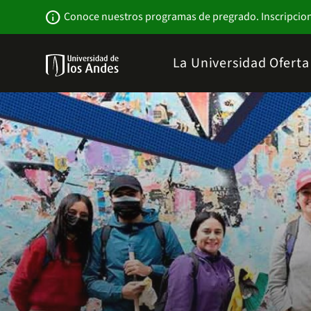
Pasar
Newsbar
info
Conoce nuestros programas de pregrado. Inscripcio
al
contenido
principal
Menu
La Universidad
Ofert
links
Navbar
-
Sitio
Institucional