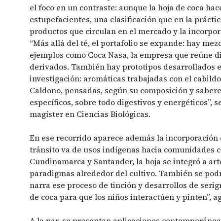
el foco en un contraste: aunque la hoja de coca hace
estupefacientes, una clasificación que en la práctic
productos que circulan en el mercado y la incorpo
“Más allá del té, el portafolio se expande: hay mez
ejemplos como Coca Nasa, la empresa que reúne d
derivados. También hay prototipos desarrollados e
investigación: aromáticas trabajadas con el cabild
Caldono, pensadas, según su composición y saberes
específicos, sobre todo digestivos y energéticos”, s
magíster en Ciencias Biológicas.
En ese recorrido aparece además la incorporación d
tránsito va de usos indígenas hacia comunidades 
Cundinamarca y Santander, la hoja se integró a ar
paradigmas alrededor del cultivo. También se pod
narra ese proceso de tinción y desarrollos de serigr
de coca para que los niños interactúen y pinten”, a
A la par, se presentan aplicaciones contemporánea