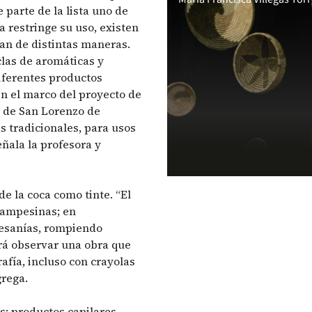
 parte de la lista uno de
a restringe su uso, existen
ran de distintas maneras.
clas de aromáticas y
iferentes productos
n el marco del proyecto de
o de San Lorenzo de
 tradicionales, para usos
eñala la profesora y
e la coca como tinte. “El
campesinas; en
tesanías, rompiendo
rá observar una obra que
afía, incluso con crayolas
grega.
s: productos capilares