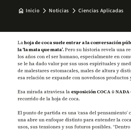
home
Inicio
Noticias
Ciencias Aplicadas
arrow_forward_ios
arrow_forward_ios
La
hoja de coca suele entrar a la conversación púb
la ‘la mata que mata’.
Pero su historia revela una r
los años con el ser humano, especialmente en co
se le ha dado valor por sus usos espirituales y medi
de malestares estomacales, males de altura y disti
esa relación se expande con novedosos productos y
Esa mirada atraviesa la
exposición COCA-i-NAD
recorrido de la hoja de coca.
El punto de partida es una ‘casa del pensamiento’ 
una abre un enfoque distinto para entender la coca
usos, sus tensiones y sus futuros posibles. “Dentro