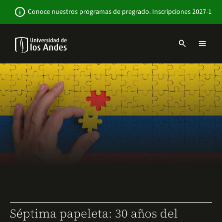
Pasar
Newsbar
info
Conoce nuestros programas de pregrado. Inscripciones 2027-1
al
contenido
principal
search
menu
Menu
links
Navbar
-
Sitio
Institucional
Séptima papeleta: 30 años del