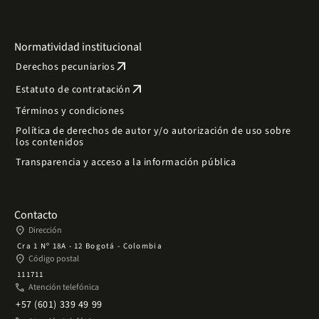
Normatividad institucional
arrow_outward
Derechos pecuniarios
arrow_outward
Estatuto de contratación
Términos y condiciones
Política de derechos de autor y/o autorización de uso sobre
los contenidos
Transparencia y acceso a la información pública
Contacto
place
Dirección
Cra 1 Nº 18A - 12 Bogotá - Colombia
place
Código postal
111711
phone
Atención telefónica
+57 (601) 339 49 99