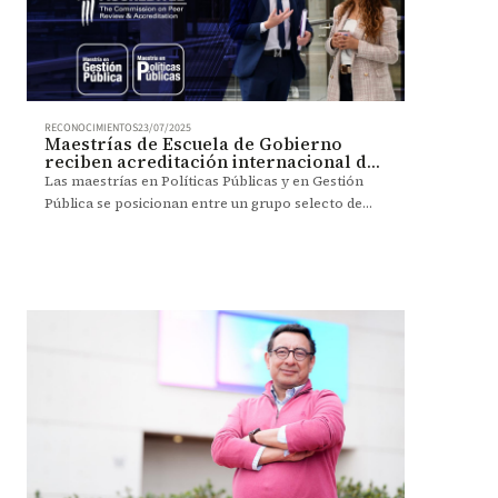
RECONOCIMIENTOS
23/07/2025
Maestrías de Escuela de Gobierno
reciben acreditación internacional de
NASPAA
Las maestrías en Políticas Públicas y en Gestión
Pública se posicionan entre un grupo selecto de
aproximadamente 200 programas académicos en el
mundo.