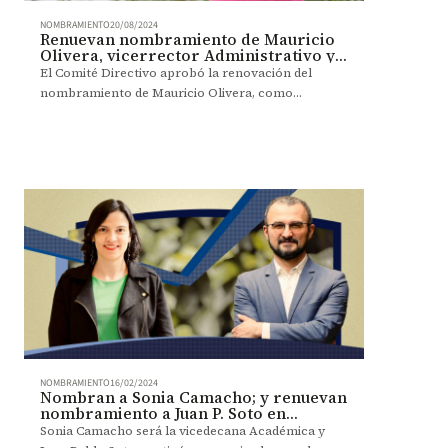
NOMBRAMIENTO
20/08/2024
Renuevan nombramiento de Mauricio
Olivera, vicerrector Administrativo y
Financiero
El Comité Directivo aprobó la renovación del
nombramiento de Mauricio Olivera, como
vicerrector Administrativo y Financiero, por dos
años más.
NOMBRAMIENTO
16/02/2024
Nombran a Sonia Camacho; y renuevan
nombramiento a Juan P. Soto en
Administración
Sonia Camacho será la vicedecana Académica y