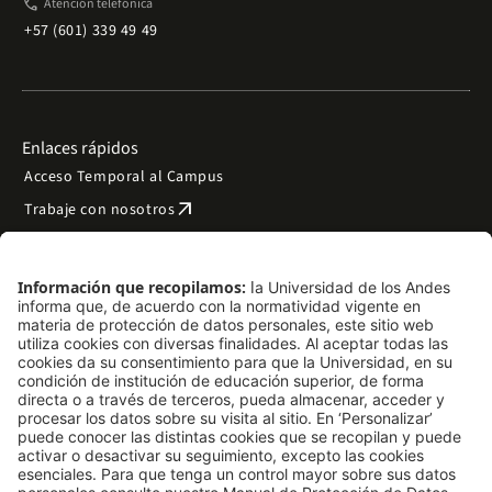
phone
Atención telefónica
+57 (601) 339 49 49
Enlaces rápidos
Acceso Temporal al Campus
arrow_outward
Trabaje con nosotros
arrow_outward
Emergencias
Preguntas frecuentes
arrow_outward
Filantropía y donaciones
arrow_outward
Mapa del sitio
Síguenos
LinkedIn
Instagram