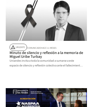
warning
URGENTE
COMUNICADO
HACE 11 MESES
Minuto de silencio y reflexión a la memoria de
Miguel Uribe Turbay
Uniandes invita a toda la comunidad a sumarse a este
espacio de silencio y reflexión colectiva ante el fallecimiento
de Miguel Uribe Turbay.