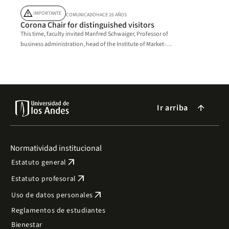
warning
IMPORTANTE
COMUNICADO
HACE 26 AÑOS
Corona Chair for distinguished visitors
This time, faculty invited Manfred Schwaiger, Professor of
business administration, head of the Institute of Market-
Based Management.
Ir arriba
arrow_forward
Normatividad institucional
arrow_outward
Estatuto general
arrow_outward
Estatuto profesoral
arrow_outward
Uso de datos personales
Reglamentos de estudiantes
Bienestar