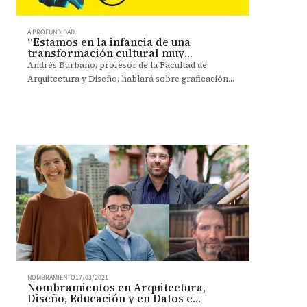
A PROFUNDIDAD
“Estamos en la infancia de una
transformación cultural muy
poderosa”
Andrés Burbano, profesor de la Facultad de
Arquitectura y Diseño, hablará sobre graficación
computarizada e interactividad en Siggraph 2021.
NOMBRAMIENTO
17/03/2021
Nombramientos en Arquitectura,
Diseño, Educación y en Datos e