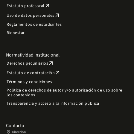
arrow_outward
Estatuto profesoral
arrow_outward
Uso de datos personales
Reglamentos de estudiantes
Bienestar
Normatividad institucional
arrow_outward
Derechos pecuniarios
arrow_outward
Estatuto de contratación
Términos y condiciones
Política de derechos de autor y/o autorización de uso sobre
los contenidos
Transparencia y acceso a la información pública
Contacto
place
Dirección