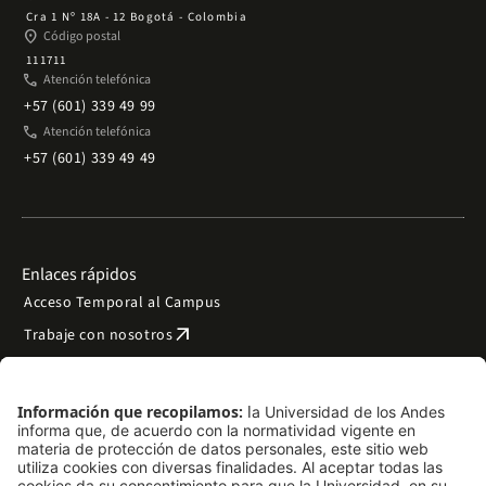
Cra 1 Nº 18A - 12 Bogotá - Colombia
place
Código postal
111711
phone
Atención telefónica
+57 (601) 339 49 99
phone
Atención telefónica
+57 (601) 339 49 49
Enlaces rápidos
Acceso Temporal al Campus
arrow_outward
Trabaje con nosotros
arrow_outward
Emergencias
Preguntas frecuentes
arrow_outward
Filantropía y donaciones
arrow_outward
Mapa del sitio