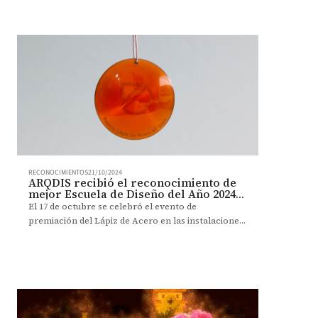
RECONOCIMIENTOS
21/10/2024
ARQDIS recibió el reconocimiento de
mejor Escuela de Diseño del Año 2024
en los Premios Lápiz de Acero
El 17 de octubre se celebró el evento de
premiación del Lápiz de Acero en las instalaciones
de LCI Bogotá. En esta edición 2024, el Programa de
Diseño de la Facultad de Arquitectura y Diseño de
la Universidad de los Andes recibió el premio a
mejor Escuela de diseño del año 2024.