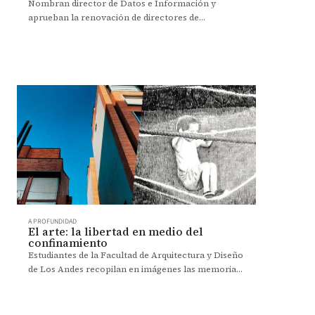
Información
Nombran director de Datos e Información y
aprueban la renovación de directores de
Arquitectura, Diseño y del Centro de Evaluación y
Medición de Educación.
A PROFUNDIDAD
El arte: la libertad en medio del
confinamiento
Estudiantes de la Facultad de Arquitectura y Diseño
de Los Andes recopilan en imágenes las memorias
de la cuarentena.