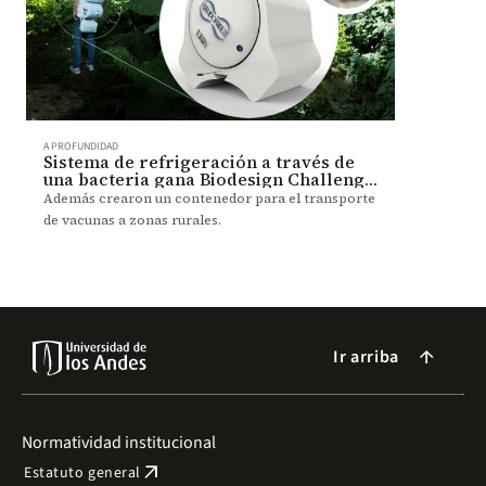
A PROFUNDIDAD
Sistema de refrigeración a través de
una bacteria gana Biodesign Challenge
2019
Además crearon un contenedor para el transporte
de vacunas a zonas rurales.
Ir arriba
arrow_forward
Normatividad institucional
arrow_outward
Estatuto general