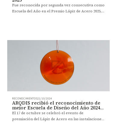
Fue reconocida por segunda vez consecutiva como
Escuela del Año en el Premio Lápiz de Acero 2025,
donde su comunidad también recibió 10 galardones.
RECONOCIMIENTOS
21/10/2024
ARQDIS recibió el reconocimiento de
mejor Escuela de Diseño del Año 2024
en los Premios Lápiz de Acero
El 17 de octubre se celebró el evento de
premiación del Lápiz de Acero en las instalaciones
de LCI Bogotá. En esta edición 2024, el Programa de
Diseño de la Facultad de Arquitectura y Diseño de