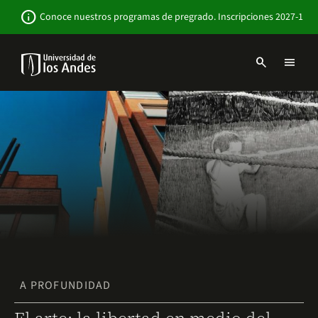
Pasar
Newsbar
info
Conoce nuestros programas de pregrado. Inscripciones 2027-1
al
contenido
principal
search
menu
Menu
links
Navbar
-
Sitio
Institucional
A PROFUNDIDAD