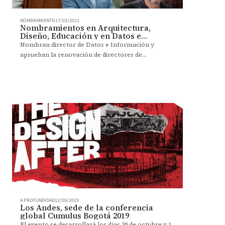
NOMBRAMIENTO
17/03/2021
Nombramientos en Arquitectura,
Diseño, Educación y en Datos e
Información
Nombran director de Datos e Información y
aprueban la renovación de directores de
Arquitectura, Diseño y del Centro de Evaluación y
Medición de Educación.
A PROFUNDIDAD
12/09/2019
Los Andes, sede de la conferencia
global Cumulus Bogotá 2019
El evento se desarrollará los días 30 de octubre y 1