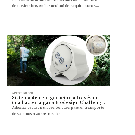
de noviembre, en la Facultad de Arquitectura y
Diseño, bajo la temática “The Design After”.
A PROFUNDIDAD
Sistema de refrigeración a través de
una bacteria gana Biodesign Challenge
2019
Además crearon un contenedor para el transporte
de vacunas a zonas rurales.