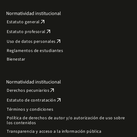
Normatividad institucional
arrow_outward
Estatuto general
arrow_outward
Estatuto profesoral
arrow_outward
Uso de datos personales
Reglamentos de estudiantes
Bienestar
Normatividad institucional
arrow_outward
Derechos pecuniarios
arrow_outward
Estatuto de contratación
Términos y condiciones
Política de derechos de autor y/o autorización de uso sobre
los contenidos
Transparencia y acceso a la información pública