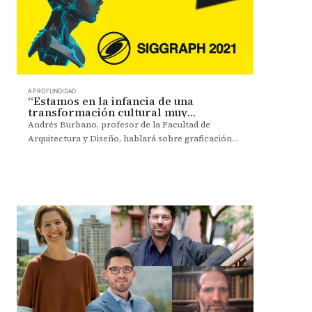
A PROFUNDIDAD
“Estamos en la infancia de una
transformación cultural muy
poderosa”
Andrés Burbano, profesor de la Facultad de
Arquitectura y Diseño, hablará sobre graficación
computarizada e interactividad en Siggraph 2021.