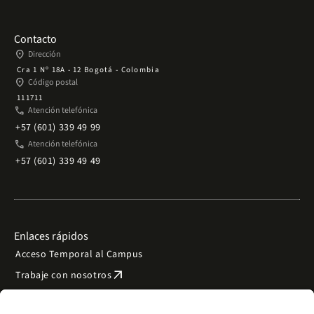
Contacto
place
Dirección
Cra 1 Nº 18A - 12 Bogotá - Colombia
place
Código postal
111711
phone
Atención telefónica
+57 (601) 339 49 99
phone
Atención telefónica
+57 (601) 339 49 49
Enlaces rápidos
Acceso Temporal al Campus
arrow_outward
Trabaje con nosotros
arrow_outward
Emergencias