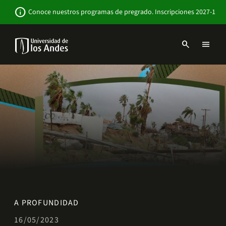
Pasar
Newsbar
info
Conoce nuestros programas de pregrado. Inscripciones 2027-1
al
contenido
principal
search
menu
Menu
links
Navbar
-
Sitio
Institucional
A PROFUNDIDAD
16/05/2023