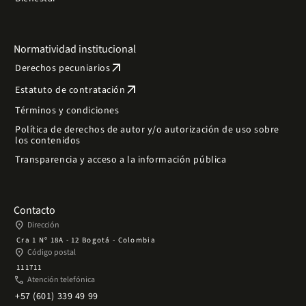
Normatividad institucional
arrow_outward
Derechos pecuniarios
arrow_outward
Estatuto de contratación
Términos y condiciones
Política de derechos de autor y/o autorización de uso sobre
los contenidos
Transparencia y acceso a la información pública
Contacto
place
Dirección
Cra 1 Nº 18A - 12 Bogotá - Colombia
place
Código postal
111711
phone
Atención telefónica
+57 (601) 339 49 99