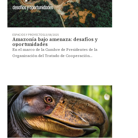
ESPACIOS Y PROYECTOS
13/08/2025
Amazonía bajo amenaza: desafíos y
oportunidades
En el marco de la Cumbre de Presidentes de la
Organización del Tratado de Cooperación
Amazónica (OTCA), que se llevará a cabo en la
ciudad de Bogotá, esta conversación pretende
visibilizar y sensibilizar a la opinión pública —tanto
general como especializada— y a los tomadores de
decisión sobre la escala y el impacto de la
convergencia de las economías ilícitas en la región.