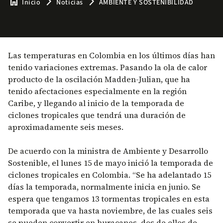
home
arrow_forward_ios
arrow_forward_ios
Inicio
Noticias
AMBIENTE Y SOSTENIBILIDAD
Las temperaturas en Colombia en los últimos días han
tenido variaciones extremas. Pasando la ola de calor
producto de la oscilación Madden-Julian, que ha
tenido afectaciones especialmente en la región
Caribe, y llegando al inicio de la temporada de
ciclones tropicales que tendrá una duración de
aproximadamente seis meses.
De acuerdo con la ministra de Ambiente y Desarrollo
Sostenible, el lunes 15 de mayo inició la temporada de
ciclones tropicales en Colombia. “Se ha adelantado 15
días la temporada, normalmente inicia en junio. Se
espera que tengamos 13 tormentas tropicales en esta
temporada que va hasta noviembre, de las cuales seis
se pueden convertir en huracanes, dos de ellos de