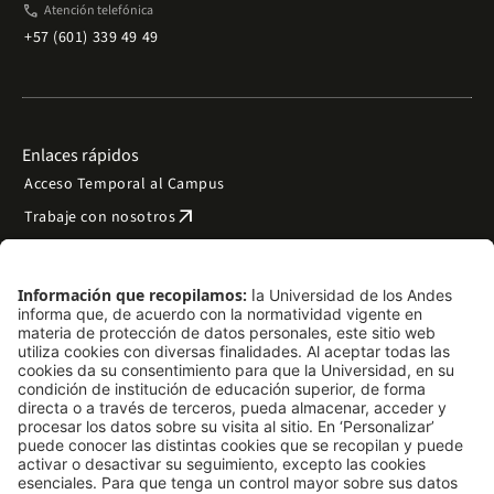
phone
Atención telefónica
+57 (601) 339 49 49
Enlaces rápidos
Acceso Temporal al Campus
arrow_outward
Trabaje con nosotros
arrow_outward
Emergencias
Preguntas frecuentes
arrow_outward
Filantropía y donaciones
arrow_outward
Mapa del sitio
Síguenos
LinkedIn