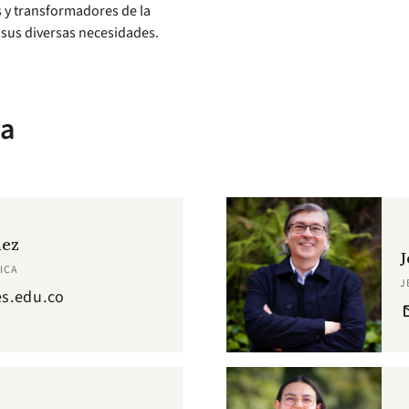
 y transformadores de la
 sus diversas necesidades.
ca
nez
J
ICA
J
s.edu.co
em