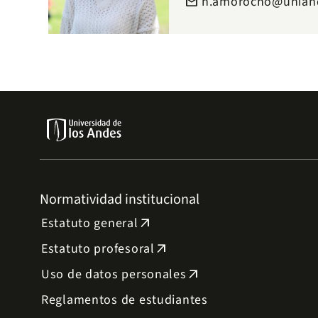
h.amorocho@uniand
email
Normatividad institucional
Estatuto general
arrow_outward
Estatuto profesoral
arrow_outward
Uso de datos personales
arrow_outward
Reglamentos de estudiantes