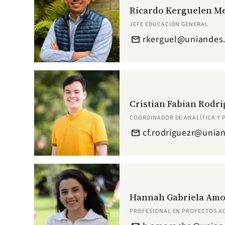
Ricardo Kerguelen M
JEFE EDUCACIÓN GENERAL
rkerguel@uniandes
email
Cristian Fabian Rodr
COORDINADOR DE ANALÍTICA Y
cf.rodriguezr@unia
email
Hannah Gabriela Amo
PROFESIONAL EN PROYECTOS A