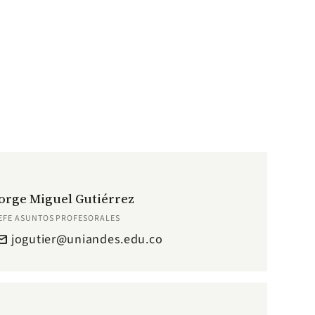
orge Miguel Gutiérrez
EFE ASUNTOS PROFESORALES
jogutier@uniandes.edu.co
ail