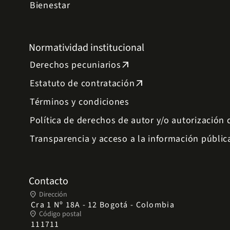
Bienestar
Normatividad institucional
Derechos pecuniarios
arrow_outward
Estatuto de contratación
arrow_outward
Términos y condiciones
Política de derechos de autor y/o autorización
Transparencia y acceso a la información públic
Contacto
place
Dirección
Cra 1 Nº 18A - 12 Bogotá - Colombia
place
Código postal
111711