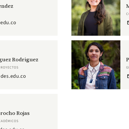
endez
C
.edu.co
em
iguez Rodriguez
 PROYECTOS
G
ndes.edu.co
em
rocho Rojas
CADÉMICOS