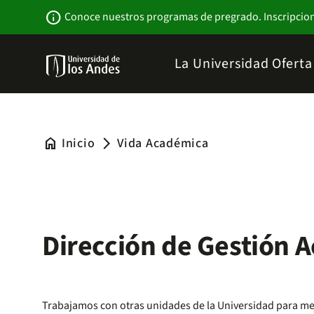
Pasar
Newsbar
info
Conoce nuestros programas de pregrado. Inscripcio
al
contenido
principal
Menu
La Universidad
Ofert
links
Navbar
-
Sitio
Institucional
home
Inicio
Vida Académica
arrow_forward_ios
Dirección de Gestión 
Trabajamos con otras unidades de la Universidad para m