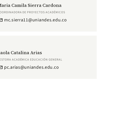
Maria Camila Sierra Cardona
OORDINADORA DE PROYECTOS ACADÉMICOS
mc.sierra11@uniandes.edu.co
ail
Paola Catalina Arias
ESTORA ACADÉMICA EDUCACIÓN GENERAL
pc.arias@uniandes.edu.co
ail