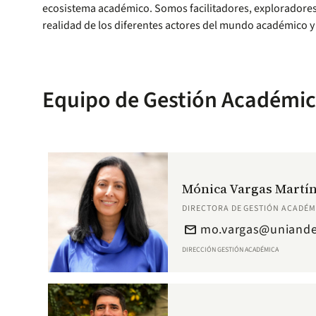
ecosistema académico. Somos facilitadores, exploradores
realidad de los diferentes actores del mundo académico y
Equipo de Gestión Académi
Mónica Vargas Martí
DIRECTORA DE GESTIÓN ACADÉM
mo.vargas@uniande
email
DIRECCIÓN GESTIÓN ACADÉMICA