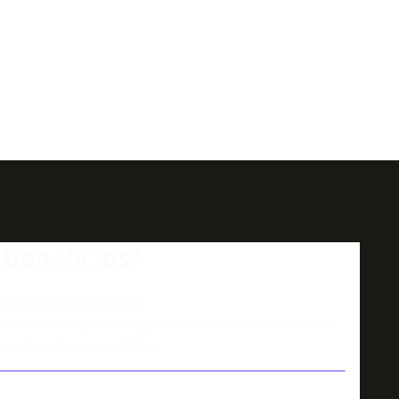
 beneficios?
ansformación continua:
nstitucional que valora y promueve el cambio constante
 relevante y competitivo.