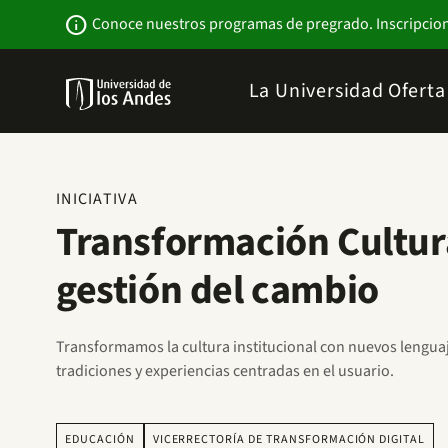
Pasar
Newsbar
info
Conoce nuestros programas de pregrado. Inscripcio
al
contenido
principal
Menu
La Universidad
Ofert
links
Navbar
-
Sitio
Institucional
INICIATIVA
Transformación Cultur
gestión del cambio
Transformamos la cultura institucional con nuevos lenguaje
tradiciones y experiencias centradas en el usuario.
EDUCACIÓN
VICERRECTORÍA DE TRANSFORMACIÓN DIGITAL