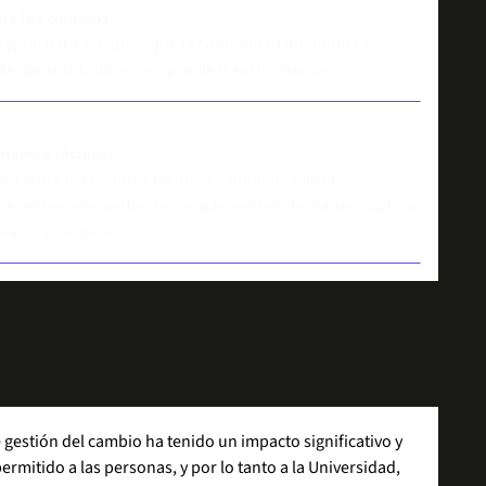
te los cambios:
egral para asegurar que la comunidad uniandina se
a durante todo el proceso de transformación.
umano y técnico:
tiva entre los factores técnicos y humanos de la
que ambos elementos se complementen de manera óptima
piar los cambios.
 gestión del cambio ha tenido un impacto significativo y
ermitido a las personas, y por lo tanto a la Universidad,