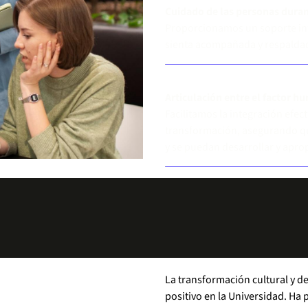
Cuidado de las personas duran
Proporcionamos un soporte int
sienta acompañada y respaldad
Articulación entre el factor h
Facilitamos la integración efec
transformación, asegurando 
y se puedan desarrollar y apro
La transformación cultural y de
positivo en la Universidad. Ha p