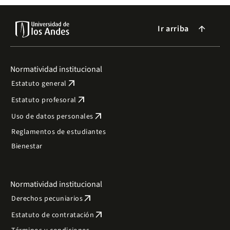
Ir arriba
arrow_forward
Normatividad institucional
arrow_outward
Estatuto general
arrow_outward
Estatuto profesoral
arrow_outward
Uso de datos personales
Reglamentos de estudiantes
Bienestar
Normatividad institucional
arrow_outward
Derechos pecuniarios
arrow_outward
Estatuto de contratación