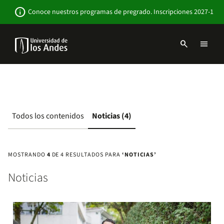
Pasar
Newsbar
info
Conoce nuestros programas de pregrado. Inscripciones 2027-1
al
contenido
principal
search
menu
Menu
links
Navbar
-
Sitio
Institucional
Todos los contenidos
Noticias (4)
MOSTRANDO
4
DE 4 RESULTADOS PARA
‘NOTICIAS’
Noticias