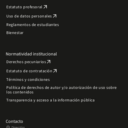
arrow_outward
Estatuto profesoral
arrow_outward
Uso de datos personales
Reglamentos de estudiantes
Bienestar
Normatividad institucional
arrow_outward
Derechos pecuniarios
arrow_outward
Estatuto de contratación
Términos y condiciones
Política de derechos de autor y/o autorización de uso sobre
los contenidos
Transparencia y acceso a la información pública
Contacto
place
Dirección