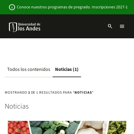
Pasar
Newsbar
info
Conoce nuestros programas de pregrado. Inscripciones 2027-1
al
contenido
principal
search
menu
Menu
links
Navbar
-
Sitio
Institucional
Todos los contenidos
Noticias (1)
MOSTRANDO
1
DE 1 RESULTADOS PARA
‘NOTICIAS’
Noticias