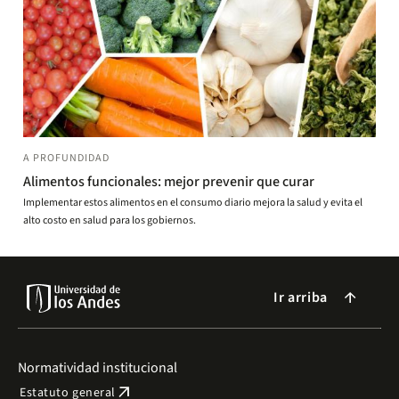
A PROFUNDIDAD
Alimentos funcionales: mejor prevenir que curar
Implementar estos alimentos en el consumo diario mejora la salud y evita el
alto costo en salud para los gobiernos.
Ir arriba
arrow_forward
Normatividad institucional
arrow_outward
Estatuto general