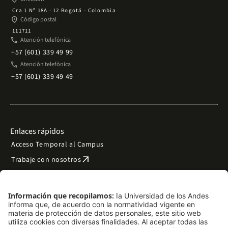
Cra 1 Nº 18A - 12 Bogotá - Colombia
place
Código postal
111711
phone
Atención telefónica
+57 (601) 339 49 99
phone
Atención telefónica
+57 (601) 339 49 49
Enlaces rápidos
Acceso Temporal al Campus
arrow_outward
Trabaje con nosotros
arrow_outward
Emergencias
Preguntas frecuentes
arrow_outward
Filantropía y donaciones
arrow_outward
Mapa del sitio