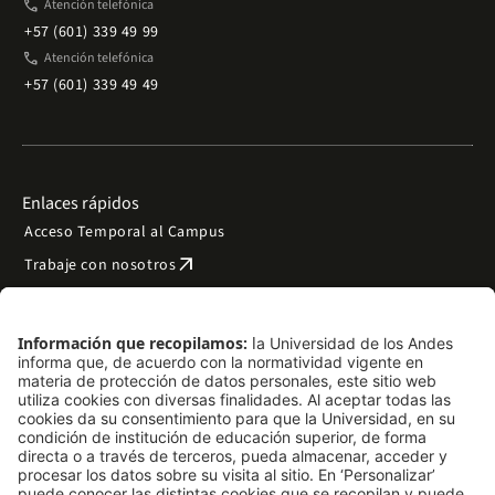
phone
Atención telefónica
+57 (601) 339 49 99
phone
Atención telefónica
+57 (601) 339 49 49
Enlaces rápidos
Acceso Temporal al Campus
arrow_outward
Trabaje con nosotros
arrow_outward
Emergencias
Preguntas frecuentes
arrow_outward
Filantropía y donaciones
arrow_outward
Mapa del sitio
Síguenos