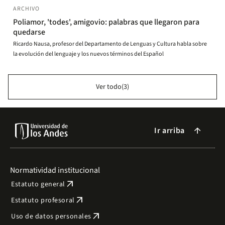
ARCHIVO
Poliamor, 'todes', amigovio: palabras que llegaron para
quedarse
Ricardo Nausa, profesor del Departamento de Lenguas y Cultura habla sobre
la evolución del lenguaje y los nuevos términos del Español
Ver todo(3)
Ir arriba
arrow_forward
Normatividad institucional
arrow_outward
Estatuto general
arrow_outward
Estatuto profesoral
arrow_outward
Uso de datos personales