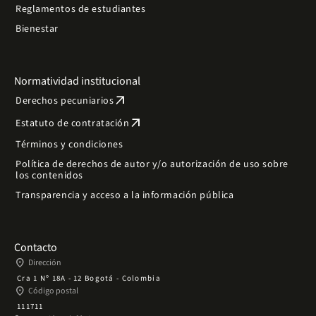
Reglamentos de estudiantes
Bienestar
Normatividad institucional
arrow_outward
Derechos pecuniarios
arrow_outward
Estatuto de contratación
Términos y condiciones
Política de derechos de autor y/o autorización de uso sobre
los contenidos
Transparencia y acceso a la información pública
Contacto
place
Dirección
Cra 1 Nº 18A - 12 Bogotá - Colombia
place
Código postal
111711