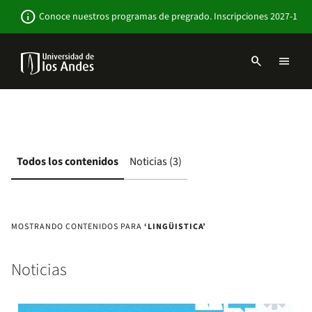
Pasar
Newsbar
info
Conoce nuestros programas de pregrado. Inscripciones 2027-1
al
contenido
principal
search
menu
Menu
links
Navbar
-
Sitio
Institucional
Todos los contenidos
Noticias (3)
MOSTRANDO CONTENIDOS PARA
‘LINGÜISTICA’
Noticias