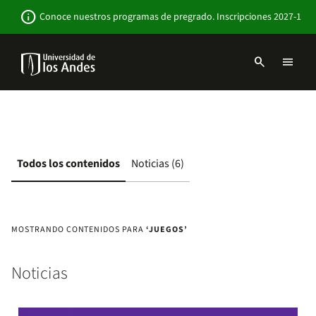
Pasar
Newsbar
info
Conoce nuestros programas de pregrado. Inscripciones 2027-1
al
contenido
principal
search
menu
Menu
links
Navbar
-
Sitio
Institucional
Todos los contenidos
Noticias (6)
MOSTRANDO CONTENIDOS PARA
‘JUEGOS’
Noticias