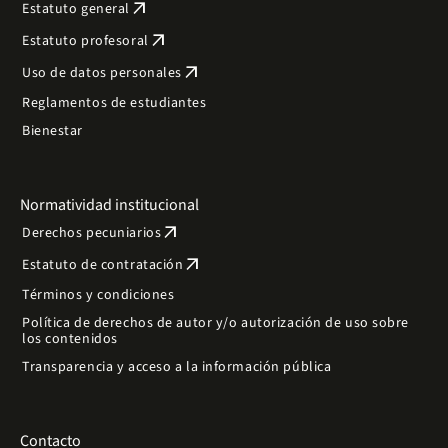
arrow_outward
Estatuto general
arrow_outward
Estatuto profesoral
arrow_outward
Uso de datos personales
Reglamentos de estudiantes
Bienestar
Normatividad institucional
arrow_outward
Derechos pecuniarios
arrow_outward
Estatuto de contratación
Términos y condiciones
Política de derechos de autor y/o autorización de uso sobre
los contenidos
Transparencia y acceso a la información pública
Contacto