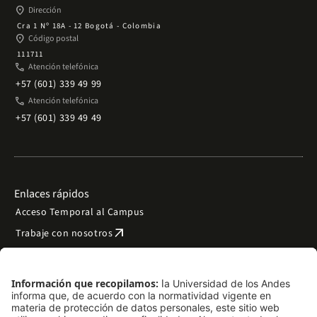
place
Dirección
Cra 1 Nº 18A - 12 Bogotá - Colombia
place
Código postal
111711
phone
Atención telefónica
+57 (601) 339 49 99
phone
Atención telefónica
+57 (601) 339 49 49
Enlaces rápidos
Acceso Temporal al Campus
arrow_outward
Trabaje con nosotros
arrow_outward
Emergencias
Preguntas frecuentes
arrow_outward
Filantropía y donaciones