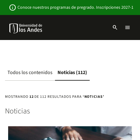
Pasar
Newsbar
info
Conoce nuestros programas de pregrado. Inscripciones 2027-1
al
contenido
principal
search
menu
Menu
links
Navbar
-
Sitio
Institucional
Todos los contenidos
Noticias (112)
MOSTRANDO
12
DE 112 RESULTADOS PARA
‘NOTICIAS’
Noticias