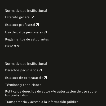
Normatividad institucional
arrow_outward
Estatuto general
arrow_outward
Estatuto profesoral
arrow_outward
Uso de datos personales
Reglamentos de estudiantes
Bienestar
Normatividad institucional
arrow_outward
Derechos pecuniarios
arrow_outward
Estatuto de contratación
Términos y condiciones
Política de derechos de autor y/o autorización de uso sobre
los contenidos
Transparencia y acceso a la información pública