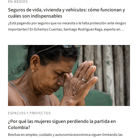
EN MEDIOS
Seguros de vida, vivienda y vehículos: cómo funcionan y
cuáles son indispensables
¿Está pagando por seguros que no necesita o le falta protección ante riesgos
importantes? En Echemos Cuentas, Santiago Rodríguez Raga, experto en
finanzas personales y profesor de la Universidad de los Andes, explica cuáles
seguros valen la pena, cómo aprovecharlos y qué debe revisar antes de
contratar una póliza.
ESPACIOS Y PROYECTOS
¿Por qué las mujeres siguen perdiendo la partida en
Colombia?
Brechas en empleo, cuidado y autonomía económica siguen limitando las