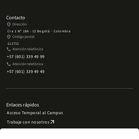
Contacto
place
Dirección
Cra 1 Nº 18A - 12 Bogotá - Colombia
place
Código postal
111711
phone
Atención telefónica
+57 (601) 339 49 99
phone
Atención telefónica
+57 (601) 339 49 49
Enlaces rápidos
Acceso Temporal al Campus
arrow_outward
Trabaje con nosotros
arrow_outward
Emergencias