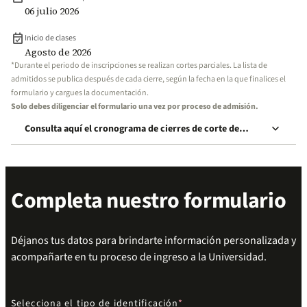
06 julio 2026
event_available
Inicio de clases
Agosto de 2026
*Durante el periodo de inscripciones se realizan cortes parciales. La lista de
admitidos se publica después de cada cierre, según la fecha en la que finalices el
formulario y cargues la documentación.
Solo debes diligenciar el formulario una vez por proceso de admisión.
keyboard_arrow_down
Consulta aquí el cronograma de cierres de corte de
inscripción
Completa nuestro formulario
Déjanos tus datos para brindarte información personalizada y
acompañarte en tu proceso de ingreso a la Universidad.
Selecciona el tipo de identificación