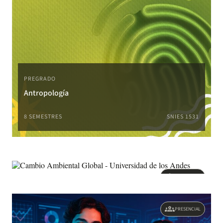
PREGRADO
Antropología
8 SEMESTRES
SNIES 1531
groups
PRESENCIAL
PREGRADO
groups
PRESENCIAL
Cambio Ambiental Global