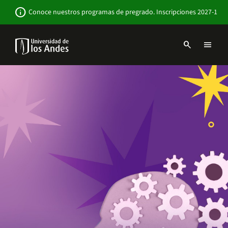
Pasar
Newsbar
info
Conoce nuestros programas de pregrado. Inscripciones 2027-1
al
contenido
principal
search
menu
Menu
links
Navbar
-
Sitio
Institucional