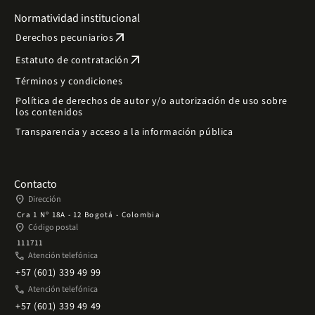
Normatividad institucional
arrow_outward
Derechos pecuniarios
arrow_outward
Estatuto de contratación
Términos y condiciones
Política de derechos de autor y/o autorización de uso sobre
los contenidos
Transparencia y acceso a la información pública
Contacto
place
Dirección
Cra 1 Nº 18A - 12 Bogotá - Colombia
place
Código postal
111711
phone
Atención telefónica
+57 (601) 339 49 99
phone
Atención telefónica
+57 (601) 339 49 49