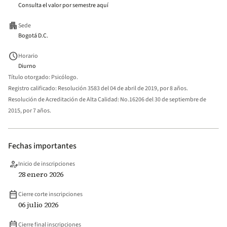
Consulta el valor por semestre aquí
apartment
Sede
Bogotá D.C.
schedule
Horario
Diurno
Título otorgado:
Psicólogo.
Registro calificado:
Resolución 3583 del 04 de abril de 2019, por 8 años.
Resolución de Acreditación de Alta Calidad:
No.16206 del 30 de septiembre de
2015, por 7 años.
Fechas importantes
person_edit
Inicio de inscripciones
28 enero 2026
date_range
Cierre corte inscripciones
06 julio 2026
date_range
Cierre final inscripciones