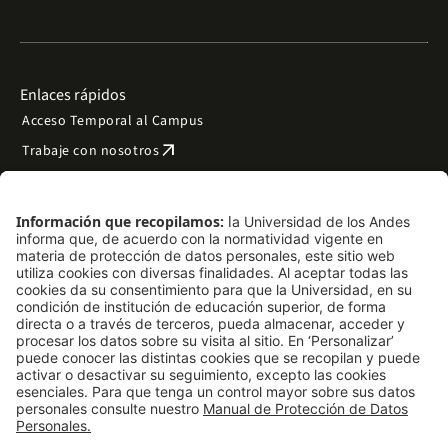
Enlaces rápidos
Acceso Temporal al Campus
arrow_outward
Trabaje con nosotros
arrow_outward
Emergencias
Preguntas frecuentes
arrow_outward
Filantropía y donaciones
arrow_outward
Mapa del sitio
Síguenos
LinkedIn
Instagram
Facebook