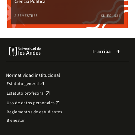
Ciencia Política
8 SEMESTRES
SNIES 1534
Ir arriba
arrow_forward
Normatividad institucional
arrow_outward
Estatuto general
arrow_outward
Estatuto profesoral
arrow_outward
Uso de datos personales
Reglamentos de estudiantes
Bienestar