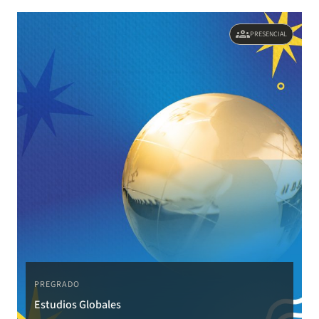
groups
PRESENCIAL
PREGRADO
Estudios Globales