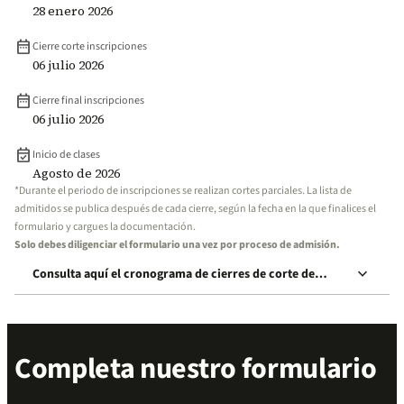
28 enero 2026
date_range
Cierre corte inscripciones
06 julio 2026
date_range
Cierre final inscripciones
06 julio 2026
event_available
Inicio de clases
Agosto de 2026
*Durante el periodo de inscripciones se realizan cortes parciales. La lista de
admitidos se publica después de cada cierre, según la fecha en la que finalices el
formulario y cargues la documentación.
Solo debes diligenciar el formulario una vez por proceso de admisión.
keyboard_arrow_down
Consulta aquí el cronograma de cierres de corte de
inscripción
Completa nuestro formulario