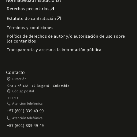
Normatividad institucional
arrow_outward
Derechos pecuniarios
arrow_outward
Estatuto de contratación
Términos y condiciones
Política de derechos de autor y/o autorización de uso sobre
los contenidos
Transparencia y acceso a la información pública
Contacto
place
Dirección
Cra 1 Nº 18A - 12 Bogotá - Colombia
place
Código postal
111711
phone
Atención telefónica
+57 (601) 339 49 99
phone
Atención telefónica
+57 (601) 339 49 49