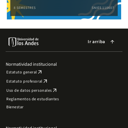
8 SEMESTRES
SNIES 110607
Ir arriba
arrow_forward
Normatividad institucional
arrow_outward
Estatuto general
arrow_outward
Estatuto profesoral
arrow_outward
Uso de datos personales
Reglamentos de estudiantes
Bienestar