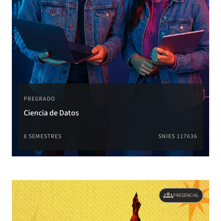
PREGRADO
Ciencia de Datos
8 SEMESTRES
SNIES 117636
groups
PRESENCIAL