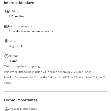
Información clave
school
Créditos
120 créditos
payments
Valor por semestre
Consulta el valor por semestre aquí
apartment
Sede
Bogotá D.C.
schedule
Horario
Diurno
Título otorgado:
Antropólogo.
Registro calificado:
Resolución 733 del 31 de enero de 2023, por 7 años.
Resolución de Acreditación de Alta Calidad:
No.6872 del 27 de abril de 2023, por 7
años.
Fechas importantes
person_edit
Inicio de inscripciones