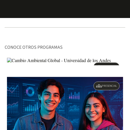
CONOCE OTROS PROGRAMAS
groups
PRESENCIAL
PREGRADO
groups
PRESENCIAL
Cambio Ambiental Global
8 SEMESTRES
SNIES 11293