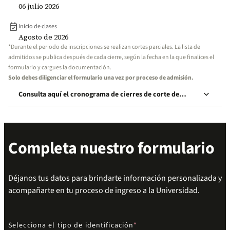
06 julio 2026
event_available
Inicio de clases
Agosto de 2026
*Durante el periodo de inscripciones se realizan cortes parciales. La lista de
admitidos se publica después de cada cierre, según la fecha en la que finalices el
formulario y cargues la documentación.
Solo debes diligenciar el formulario una vez por proceso de admisión.
keyboard_arrow_down
Consulta aquí el cronograma de cierres de corte de
inscripción
Completa nuestro formulario
Déjanos tus datos para brindarte información personalizada y
acompañarte en tu proceso de ingreso a la Universidad.
Selecciona el tipo de identificación