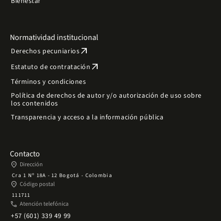
Bienestar
Normatividad institucional
arrow_outward
Derechos pecuniarios
arrow_outward
Estatuto de contratación
Términos y condiciones
Política de derechos de autor y/o autorización de uso sobre
los contenidos
Transparencia y acceso a la información pública
Contacto
place
Dirección
Cra 1 Nº 18A - 12 Bogotá - Colombia
place
Código postal
111711
phone
Atención telefónica
+57 (601) 339 49 99