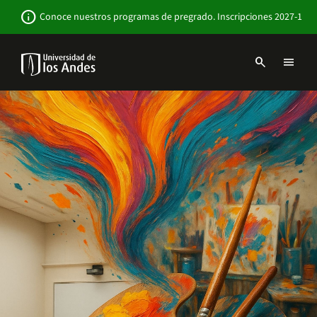
Pasar
Newsbar
info
Conoce nuestros programas de pregrado. Inscripciones 2027-1
al
contenido
principal
search
menu
Menu
links
Navbar
-
Sitio
Institucional