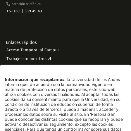
phone
Atención telefónica
+57 (601) 339 49 49
Enlaces rápidos
Acceso Temporal al Campus
arrow_outward
Trabaje con nosotros
arrow_outward
Emergencias
Preguntas frecuentes
arrow_outward
Filantropía y donaciones
arrow_outward
Mapa del sitio
Síguenos
LinkedIn