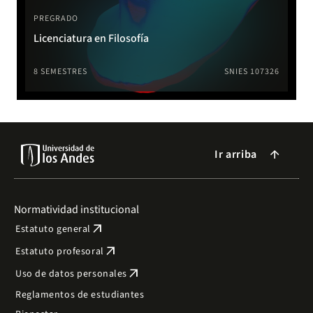
PREGRADO
Licenciatura en Filosofía
8 SEMESTRES
SNIES 107326
Ir arriba
arrow_forward
Normatividad institucional
arrow_outward
Estatuto general
arrow_outward
Estatuto profesoral
arrow_outward
Uso de datos personales
Reglamentos de estudiantes