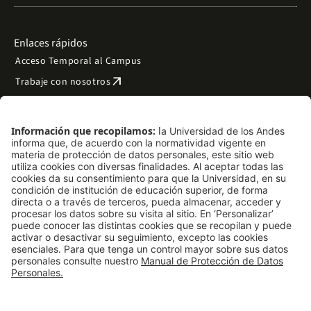
Enlaces rápidos
Acceso Temporal al Campus
arrow_outward
Trabaje con nosotros
arrow_outward
Emergencias
Preguntas frecuentes
arrow_outward
Filantropía y donaciones
arrow_outward
Mapa del sitio
Síguenos
LinkedIn
Instagram
Facebook
X