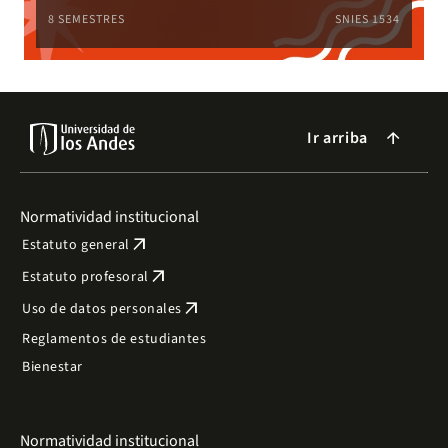
8 SEMESTRES
SNIES 1534
Ir arriba
arrow_forward
Normatividad institucional
arrow_outward
Estatuto general
arrow_outward
Estatuto profesoral
arrow_outward
Uso de datos personales
Reglamentos de estudiantes
Bienestar
Normatividad institucional