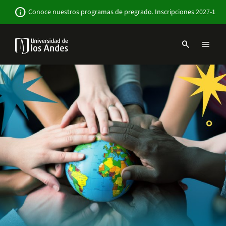
Pasar
Newsbar
info
Conoce nuestros programas de pregrado. Inscripciones 2027-1
al
contenido
principal
search
menu
Menu
links
Navbar
-
Sitio
Institucional