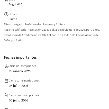
Bogotá D.C.
schedule
Horario
Diurno
Título otorgado:
Profesional en Lenguas y Cultura.
Registro calificado:
Resolución 21389 del 11 de noviembre de 2020, por 7 años.
Resolución de Acreditación de Alta Calidad:
No.21389 del 11 de noviembre de
2020, por 6 años.
Fechas importantes
person_edit
Inicio de inscripciones
28 enero 2026
date_range
Cierre corte inscripciones
06 julio 2026
date_range
Cierre final inscripciones
06 julio 2026