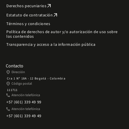
arrow_outward
Derechos pecuniarios
arrow_outward
Estatuto de contratación
Términos y condiciones
Política de derechos de autor y/o autorización de uso sobre
los contenidos
Transparencia y acceso a la información pública
Contacto
place
Dirección
Cra 1 Nº 18A - 12 Bogotá - Colombia
place
Código postal
111711
phone
Atención telefónica
+57 (601) 339 49 99
phone
Atención telefónica
+57 (601) 339 49 49