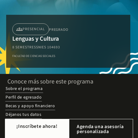
groups
PRESENCIAL
PREGRADO
Lenguas y Cultura
8 SEMESTRES
SNIES 104693
FACULTAD DE CIENCIAS SOCIALES
Conoce más sobre este programa
Sobre el programa
Perfil de egresado
Becas y apoyo financiero
Déjanos tus datos
¡Inscríbete ahora!
Agenda una asesoría
personalizada