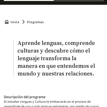
home
arrow_forward_ios
Inicio
Programas
Aprende lenguas, comprende
culturas y descubre cómo el
lenguaje transforma la
manera en que entendemos el
mundo y nuestras relaciones.
Descripción del programa
Al estudiar Lenguas y Cultura te embarcarás en el proceso de
aprendizaje de una o más lenguas extranjeras, por medio de cursos