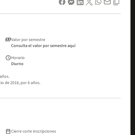
payments
Valor por semestre
Consulta el valor por semestre aquí
schedule
Horario
Diurno
 años.
lio de 2018, por 6 años.
date_range
Cierre corte inscripciones