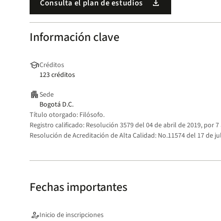
download
Consulta el plan de estudios
Información clave
school
Créditos
123 créditos
apartment
Sede
Bogotá D.C.
Título otorgado:
Filósofo.
Registro calificado:
Resolución 3579 del 04 de abril de 2019, por 7
Resolución de Acreditación de Alta Calidad:
No.11574 del 17 de ju
Fechas importantes
person_edit
Inicio de inscripciones