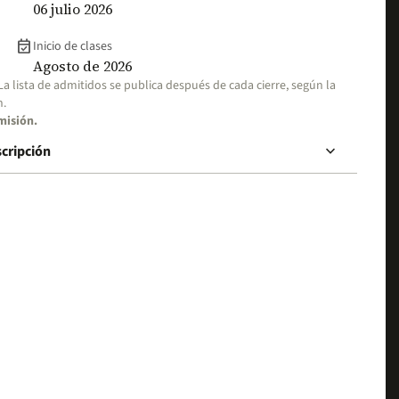
06 julio 2026
event_available
Inicio de clases
Agosto de 2026
 La lista de admitidos se publica después de cada cierre, según la
n.
misión.
keyboard_arrow_down
scripción