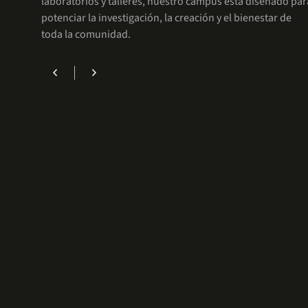
laboratorios y talleres, nuestro campus está diseñado par
potenciar la investigación, la creación y el bienestar de
toda la comunidad.
chevron_left
chevron_right