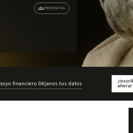
groups
PRESENCIAL
¡Inscrí
poyo financiero
Déjanos tus datos
ahora!