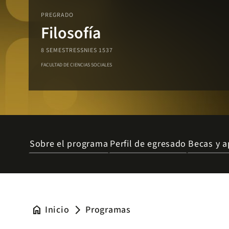
PREGRADO
Filosofía
8 SEMESTRES
SNIES 1537
FACULTAD DE CIENCIAS SOCIALES
Sobre el programa
Perfil de egresado
Becas y a
home
Inicio
Programas
arrow_forward_ios