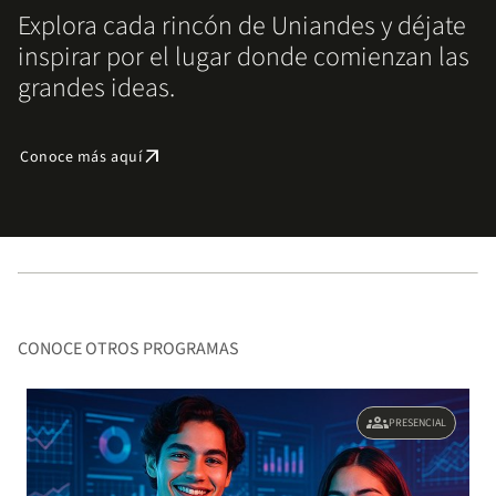
Explora cada rincón de Uniandes y déjate
inspirar por el lugar donde comienzan las
grandes ideas.
arrow_outward
Conoce más aquí
CONOCE OTROS PROGRAMAS
groups
PRESENCIAL