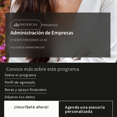
groups
PRESENCIAL
PREGRADO
Administración de Empresas
8 SEMESTRES
SNIES 1536
FACULTAD DE ADMINISTRACIÓN
Conoce más sobre este programa
Sobre el programa
Perfil de egresado
Becas y apoyo financiero
Déjanos tus datos
¡Inscríbete ahora!
Agenda una asesoría
personalizada