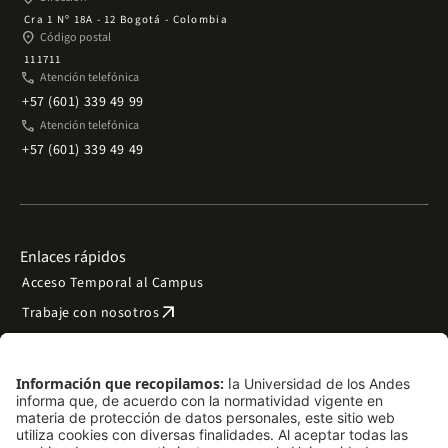
Cra 1 Nº 18A - 12 Bogotá - Colombia
place
Código postal
111711
phone
Atención telefónica
+57 (601) 339 49 99
phone
Atención telefónica
+57 (601) 339 49 49
Enlaces rápidos
Acceso Temporal al Campus
arrow_outward
Trabaje con nosotros
arrow_outward
Emergencias
Preguntas frecuentes
arrow_outward
Filantropía y donaciones
arrow_outward
Mapa del sitio