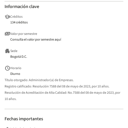
Información clave
school
Créditos
134 créditos
payments
Valor por semestre
Consulta el valor por semestre aquí
apartment
Sede
Bogotá D.C.
schedule
Horario
Diurno
Título otorgado:
Administrador(a) de Empresas.
Registro calificado:
Resolución 7588 del 08 de mayo de 2023, por 10 años.
Resolución de Acreditación de Alta Calidad:
No.7588 del 08 de mayo de 2023, por
10 años.
Fechas importantes