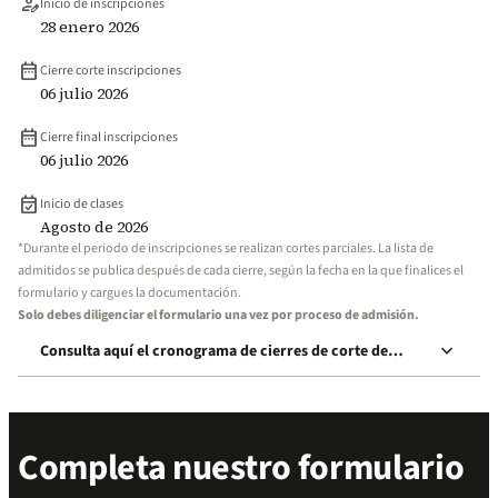
person_edit
Inicio de inscripciones
28 enero 2026
date_range
Cierre corte inscripciones
06 julio 2026
date_range
Cierre final inscripciones
06 julio 2026
event_available
Inicio de clases
Agosto de 2026
*Durante el periodo de inscripciones se realizan cortes parciales. La lista de
admitidos se publica después de cada cierre, según la fecha en la que finalices el
formulario y cargues la documentación.
Solo debes diligenciar el formulario una vez por proceso de admisión.
keyboard_arrow_down
Consulta aquí el cronograma de cierres de corte de
inscripción
Completa nuestro formulario