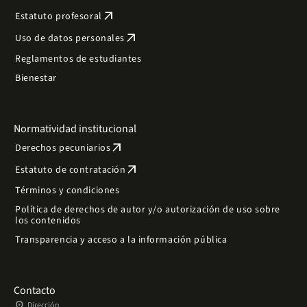
arrow_outward
Estatuto profesoral
arrow_outward
Uso de datos personales
Reglamentos de estudiantes
Bienestar
Normatividad institucional
arrow_outward
Derechos pecuniarios
arrow_outward
Estatuto de contratación
Términos y condiciones
Política de derechos de autor y/o autorización de uso sobre
los contenidos
Transparencia y acceso a la información pública
Contacto
place
Dirección