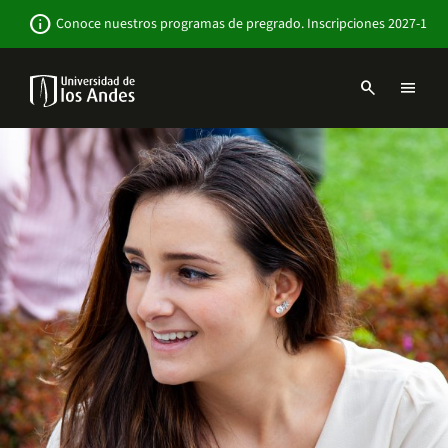
Pasar
Newsbar
info
Conoce nuestros programas de pregrado. Inscripciones 2027-1
al
contenido
principal
search
menu
Menu
links
Navbar
-
Sitio
Institucional