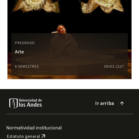
PREGRADO
Arte
8 SEMESTRES
SNIES 1527
Ir arriba
arrow_forward
Normatividad institucional
arrow_outward
Estatuto general