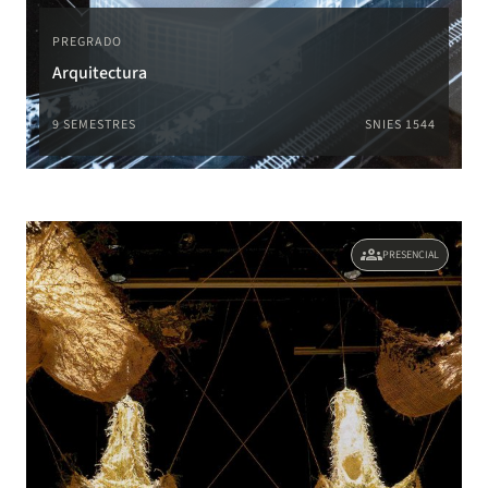
PREGRADO
Arquitectura
9 SEMESTRES
SNIES 1544
groups
PRESENCIAL