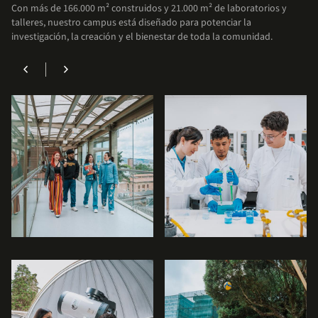
Con más de 166.000 m² construidos y 21.000 m² de laboratorios y
enfocarte en lo más importante: tu formación
talleres, nuestro campus está diseñado para potenciar la
académica.
investigación, la creación y el bienestar de toda la comunidad.
chevron_left
chevron_right