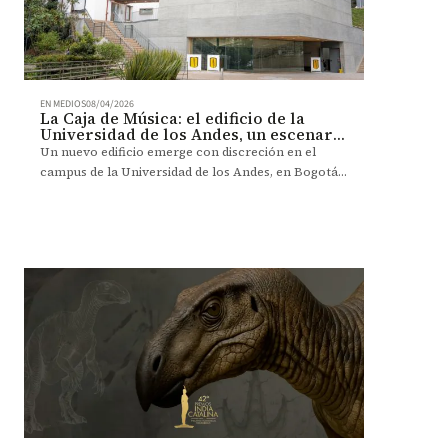
EN MEDIOS
08/04/2026
La Caja de Música: el edificio de la
Universidad de los Andes, un escenario
para vivir el arte
Un nuevo edificio emerge con discreción en el
campus de la Universidad de los Andes, en Bogotá.
Entre el silencio del concreto y el eco de la
madera, La Caja de Música —como se llama—
contiene más de lo que muestra, sin imponerse en
su contexto.