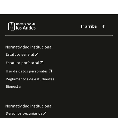
expuesta en la Universidad de los Andes.
Ir arriba
arrow_forward
Normatividad institucional
arrow_outward
Estatuto general
arrow_outward
Estatuto profesoral
arrow_outward
Uso de datos personales
Reglamentos de estudiantes
Bienestar
Normatividad institucional
arrow_outward
Derechos pecuniarios