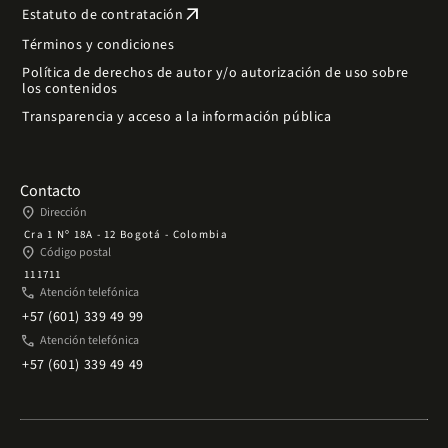
arrow_outward
Estatuto de contratación
Términos y condiciones
Política de derechos de autor y/o autorización de uso sobre
los contenidos
Transparencia y acceso a la información pública
Contacto
place
Dirección
Cra 1 Nº 18A - 12 Bogotá - Colombia
place
Código postal
111711
phone
Atención telefónica
+57 (601) 339 49 99
phone
Atención telefónica
+57 (601) 339 49 49