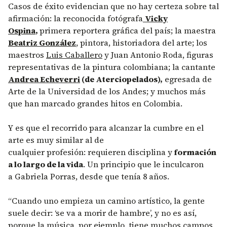
Casos de éxito evidencian que no hay certeza sobre tal
afirmación: la reconocida fotógrafa
Vicky
Ospina
,
primera reportera gráfica del país; la maestra
Beatriz González
, pintora, historiadora del arte; los
maestros
Luis Caballero
y Juan Antonio Roda, figuras
representativas de la pintura colombiana; la cantante
Andrea Echeverr
i
(de Aterciopelados),
egresada de
Arte de la Universidad de los Andes; y muchos más
que han marcado grandes hitos en Colombia.
Y es que el recorrido para alcanzar la cumbre en el
arte es muy similar al de
cualquier profesión: requieren disciplina y
formación
a lo largo de la vida
. Un principio que le inculcaron
a Gabriela Porras, desde que tenía 8 años.
“Cuando uno empieza un camino artístico, la gente
suele decir: ‘se va a morir de hambre’, y no es así,
porque la música, por ejemplo, tiene muchos campos