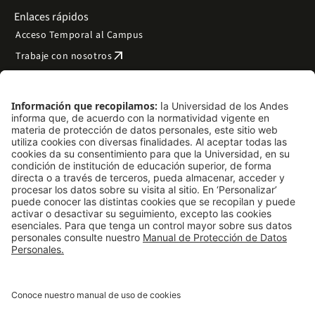
Enlaces rápidos
Acceso Temporal al Campus
arrow_outward
Trabaje con nosotros
arrow_outward
Emergencias
Preguntas frecuentes
arrow_outward
Filantropía y donaciones
arrow_outward
Mapa del sitio
Síguenos
LinkedIn
Instagram
Facebook
X
TikTok
YouTube