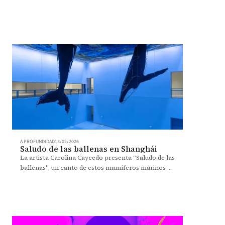
identidad femenina y mandatos heredados.
A PROFUNDIDAD
13/02/2026
Saludo de las ballenas en Shanghái
La artista Carolina Caycedo presenta “Saludo de las
ballenas", un canto de estos mamíferos marinos y
un entorno que los perturba. La pieza sonora
creada por el maestro Santiago Lozano acompaña
la exhibición.