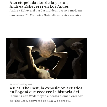
Aterciopelada flor de la pasión,
Andrea Echeverri en Los Andes
Andrea Echeverri pasó a moldear barro a moldear
canciones. En Historias Uniandinas revive sus años
en la Facultad de Artes y Humanidades, donde
empezó a construir la sensibilidad artística que hoy
resuena en varias generaciones.
EN MEDIOS
30/04/2025
Así es ‘The Cast’, la exposición artística
en Bogotá que recorre la historia del
cine
Clemens von Wedemeyer, cineasta alemán creador
de ‘The Cast’, conversó con La W sobre su
exposición de arte cinematográfico que está