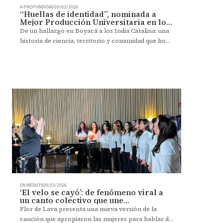
A PROFUNDIDAD
26/03/2026
“Huellas de identidad”, nominada a
Mejor Producción Universitaria en los
India Catalina
De un hallazgo en Boyacá a los India Catalina: una
historia de ciencia, territorio y comunidad que hoy
compite a nivel nacional.
EN MEDIOS
09/03/2026
‘El velo se cayó’: de fenómeno viral a
un canto colectivo que une
generaciones
Flor de Lava presenta una nueva versión de la
canción que apropiaron las mujeres para hablar de