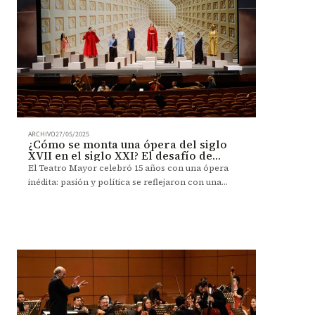
ARCHIVO
27/05/2025
¿Cómo se monta una ópera del siglo
XVII en el siglo XXI? El desafío de
revivir a Monteverdi
El Teatro Mayor celebró 15 años con una ópera
inédita: pasión y política se reflejaron con una
puesta en escena que conecta siglos y realidades.