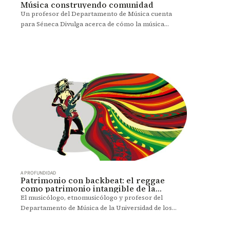
Música construyendo comunidad
Un profesor del Departamento de Música cuenta
para Séneca Divulga acerca de cómo la música
puede ser una herramienta de transformación en
comunidades.
A PROFUNDIDAD
Patrimonio con backbeat: el reggae
como patrimonio intangible de la
humanidad
El musicólogo, etnomusicólogo y profesor del
Departamento de Música de la Universidad de los
Andes Ian Middleton analiza este hecho.