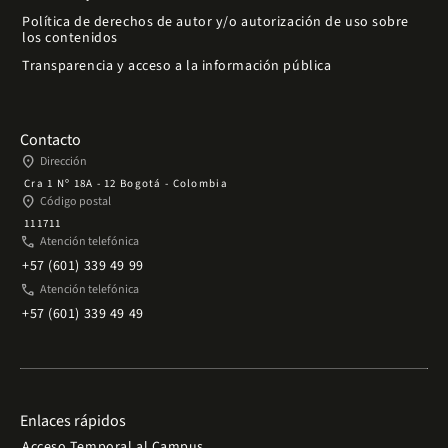
Política de derechos de autor y/o autorización de uso sobre
los contenidos
Transparencia y acceso a la información pública
Contacto
place
Dirección
Cra 1 Nº 18A - 12 Bogotá - Colombia
place
Código postal
111711
phone
Atención telefónica
+57 (601) 339 49 99
phone
Atención telefónica
+57 (601) 339 49 49
Enlaces rápidos
Acceso Temporal al Campus