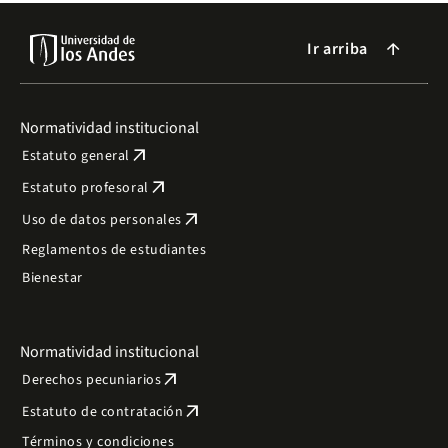
Ir arriba
arrow_forward
Normatividad institucional
arrow_outward
Estatuto general
arrow_outward
Estatuto profesoral
arrow_outward
Uso de datos personales
Reglamentos de estudiantes
Bienestar
Normatividad institucional
arrow_outward
Derechos pecuniarios
arrow_outward
Estatuto de contratación
Términos y condiciones