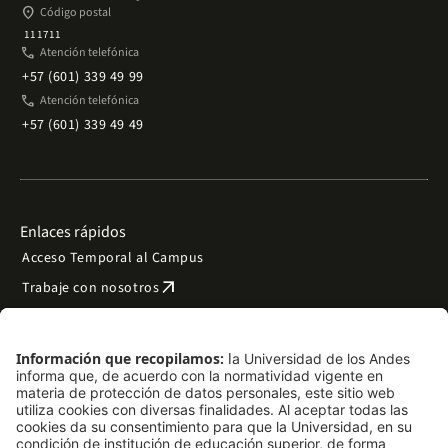
place
Código postal
111711
phone
Atención telefónica
+57 (601) 339 49 99
phone
Atención telefónica
+57 (601) 339 49 49
Enlaces rápidos
Acceso Temporal al Campus
arrow_outward
Trabaje con nosotros
arrow_outward
Emergencias
Preguntas frecuentes
arrow_outward
Filantropía y donaciones
arrow_outward
Mapa del sitio