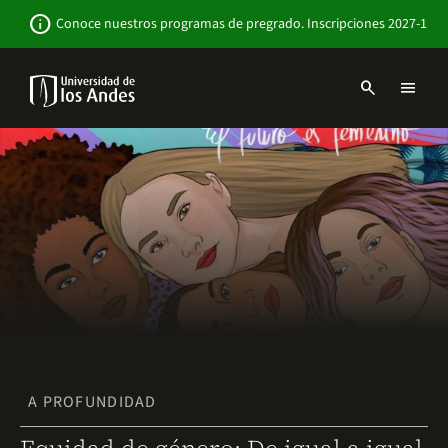
Pasar
Newsbar
info
Conoce nuestros programas de pregrado. Inscripciones 2027-1
al
contenido
principal
search
menu
Menu
links
Navbar
-
Sitio
Institucional
A PROFUNDIDAD